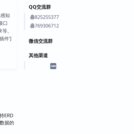
QQ交流群
型感知
825255377
接口
769306712
录等。
插件’]
微信交流群
其他渠道
持ERD
元数据的