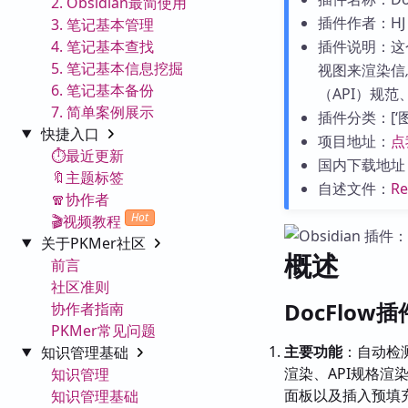
2. Obsidian最简使用
插件作者：HJ
3. 笔记基本管理
4. 笔记基本查找
插件说明：这
5. 笔记基本信息挖掘
视图来渲染信
6. 笔记基本备份
（API）规
7. 简单案例展示
插件分类：[‘图表
快捷入口
项目地址：
点
⏱️最近更新
国内下载地址
🔖主题标签
自述文件：
R
🧣协作者
Hot
🎬视频教程
关于PKMer社区
概述
前言
社区准则
DocFlow
协作者指南
PKMer常见问题
主要功能
：自动检测
知识管理基础
渲染、API规格渲
知识管理
面板以及插入预填
知识管理基础