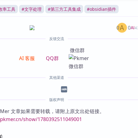
效率工具
#
文字处理
#
第三方工具集成
#
obsidian插件
0
0
AI
4
反馈交流
微信群
AI 客服
QQ群
其他渠道
版权声明
KMer 文章如果需要转载，请附上原文出处链接。
//pkmer.cn/show/1780392511049001
关