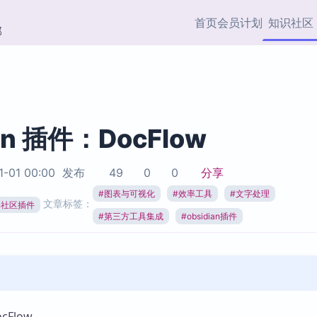
首页
会员计划
知识社区
部
快捷入口
插件与市场
效率产品
社区首页
Obsidian 插件
最近更新
插件市场与国内加速下
Ma
主题标签
载
Ob
an 插件：DocFlow
协作者
视频教程
PKMer Market
Th
1-01 00:00
发布
49
0
0
分享
加速访问 Obsidian 官方
PK
Top5
热门链接
市场
插
#
图表与可视化
#
效率工具
#
文字处理
文章标签：
ian社区插件
Zotero 专题
#
第三方工具集成
#
obsidian插件
Zotero 插件
挂
Obsidian 专题
Zotero 插件资源与加速
各
Obsidian 核心插
服务
面
Obsidian 社区插
知识管理
ZK
Zet
Flow