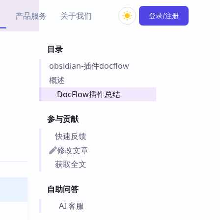
产品服务
关于我们
登录/注册
目录
教程资源
obsidian-插件docflow
Simple MindMap
Obsidian 教程
New
rkdown 一键成图的
基础用法、插件与外观
概述
sidian 思维导图插件
片段
DocFlow插件总结
ino
Obsidian 主题
参与贡献
Mer 出品的闪念笔记
主题下载与外观美化
件
快速反馈
Zotero 教程
修改文章
件集市
Zotero 使用与插件教程
获取全文
类挂件，丰富笔记页
件
自助问答
件
 卡实例库
AI 客服
telkasten 实践示例