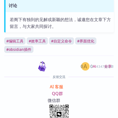
讨论
若阁下有独到的见解或新颖的想法，诚邀您在文章下方
留言，与大家共同探讨。
#
编辑工具
#
效率工具
#
自定义命令
#
界面优化
#
obsidian插件
0
0
分享
AI
4347篇文章
反馈交流
AI 客服
QQ群
微信群