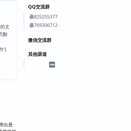
QQ交流群
825255377
769306712
中的文
式翻
微信交流群
件’]
其他渠道
本弹出悬