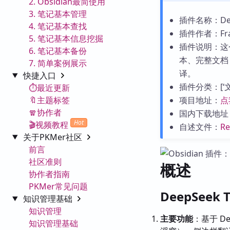
2. Obsidian最简使用
3. 笔记基本管理
插件名称：DeepS
4. 笔记基本查找
插件作者：Fran
5. 笔记基本信息挖掘
插件说明：这
6. 笔记基本备份
本、完整文档
7. 简单案例展示
译。
快捷入口
插件分类：[‘文字
⏱️最近更新
🔖主题标签
项目地址：
点
🧣协作者
国内下载地址
Hot
🎬视频教程
自述文件：
R
关于PKMer社区
前言
社区准则
概述
协作者指南
PKMer常见问题
DeepSeek 
知识管理基础
知识管理
主要功能
：基于 D
知识管理基础