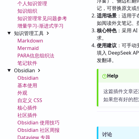
浮窗）、侧边栏翻
个人知识管理
记，可替换原文或
知识组织
适用场景
：适用于在
知识管理常见问题参考
如阅读外文笔记、
增量学习-渐进式学习
核心特色
：采用 
知识管理工具
求。
Markdown
使用建议
：可手动安
Mermaid
填入 DeepSeek
PARA信息组织法
发翻译。
笔记软件
Obsidian
Help
Obsidian
基本使用
这篇插件文章还
外观
如果您有好的想
自定义 CSS
核心插件
社区插件
Obsidian 使用技巧
Obsidian 社区周报
讨论
Dataview 专题