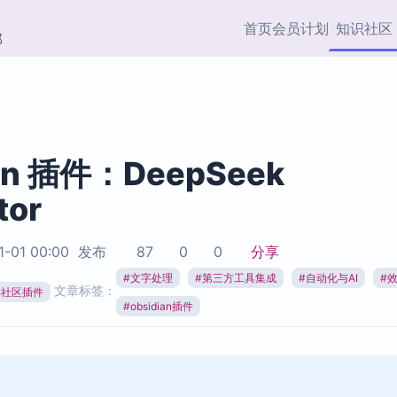
首页
会员计划
知识社区
部
快捷入口
插件与市场
效率产品
社区首页
Obsidian 插件
最近更新
插件市场与国内加速下
Ma
主题标签
载
Ob
ian 插件：DeepSeek
协作者
tor
视频教程
PKMer Market
Th
加速访问 Obsidian 官方
PK
Top5
热门链接
市场
插
1-01 00:00
发布
87
0
0
分享
Zotero 专题
#
文字处理
#
第三方工具集成
#
自动化与AI
#
Zotero 插件
挂
文章标签：
Obsidian 专题
ian社区插件
Zotero 插件资源与加速
各
#
obsidian插件
Obsidian 核心插
服务
面
Obsidian 社区插
知识管理
ZK
Zet