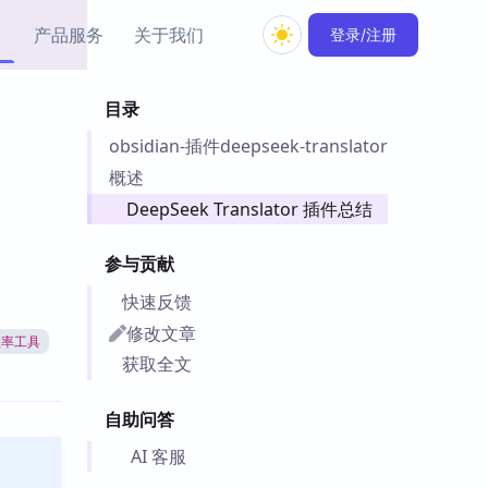
产品服务
关于我们
登录/注册
目录
教程资源
obsidian-插件deepseek-translator
Simple MindMap
Obsidian 教程
New
rkdown 一键成图的
基础用法、插件与外观
概述
sidian 思维导图插件
片段
DeepSeek Translator 插件总结
ino
Obsidian 主题
参与贡献
Mer 出品的闪念笔记
主题下载与外观美化
件
快速反馈
Zotero 教程
修改文章
效率工具
件集市
Zotero 使用与插件教程
获取全文
类挂件，丰富笔记页
件
自助问答
件
 卡实例库
AI 客服
telkasten 实践示例