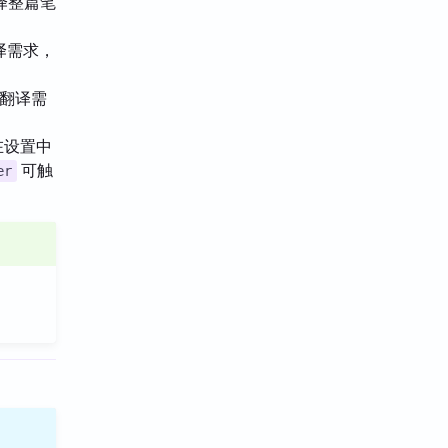
译整篇笔
翻译需求，
的翻译需
在设置中
可触
er