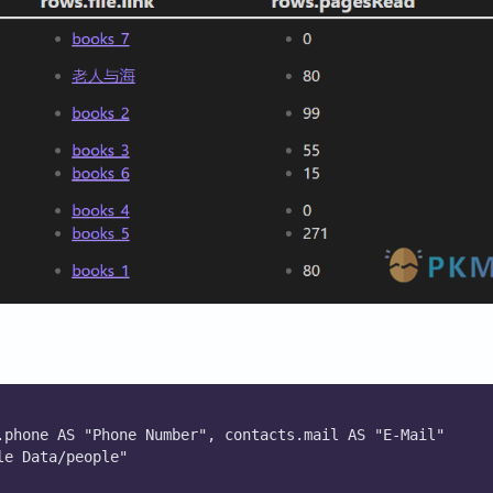
.phone AS "Phone Number", contacts.mail AS "E-Mail"
le Data/people"