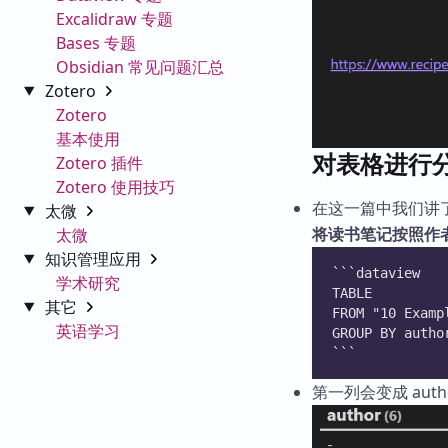
Excalidraw 专题
Bases 专题
Obsidian 常见问题汇总
Zotero
Zotero
基本使用
对表格进行
Zotero 插件
Zotero 使用技巧
在这一篇中我们讲
太微
将读书笔记按照作
太微
知识管理应用
```dataview
学术研究
TABLE 
其它
FROM "10 Examp
英语学习
GROUP BY autho
```
第一列会变成 aut