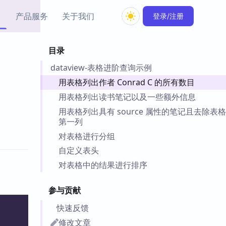
产品服务
关于我们
登录/注册
目录
教程资源
dataview-表格进阶查询示例
Simple MindMap
Obsidian 教程
New
rkdown 一键成图的
基础用法、插件与外观
用表格列出作者 Conrad C 的所有数目
sidian 思维导图插件
片段
用表格列出读书笔记以及一些额外信息
用表格列出具有 source 属性的笔记且去除表格
ino
Obsidian 主题
第一列
Mer 出品的闪念笔记
主题下载与外观美化
对表格进行分组
件
自定义表头
Zotero 教程
件集市
Zotero 使用与插件教程
对表格中的结果进行排序
类挂件，丰富笔记页
件
参与贡献
件
快速反馈
 卡实例库
telkasten 实践示例
修改文章