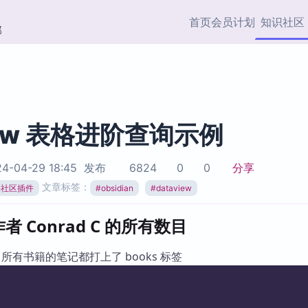
首页
会员计划
知识社区
部
快捷入口
插件与市场
效率产品
社区首页
Obsidian 插件
最近更新
插件市场与国内加速下
Ma
主题标签
载
Ob
iew 表格进阶查询示例
协作者
视频教程
PKMer Market
Th
4-04-29 18:45
发布
6824
0
0
分享
加速访问 Obsidian 官方
PK
Top5
文章标签：
热门链接
市场
插
ian社区插件
#
obsidian
#
dataview
Zotero 专题
Zotero 插件
挂
 Conrad C 的所有数目
Obsidian 专题
Zotero 插件资源与加速
各
Obsidian 核心插
服务
面
名，所有书籍的笔记都打上了 books 标签
Obsidian 社区插
知识管理
ZK
Zet