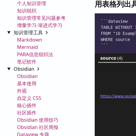
用表格列出具
个人知识管理
知识组织
知识管理常见问题参考
```dataview
增量学习-渐进式学习
TABLE WITHOUT 
知识管理工具
FROM "10 Examp
Markdown
WHERE source
```
Mermaid
PARA信息组织法
笔记软件
Obsidian
Obsidian
基本使用
外观
自定义 CSS
核心插件
社区插件
Obsidian 使用技巧
Obsidian 社区周报
Dataview 专题