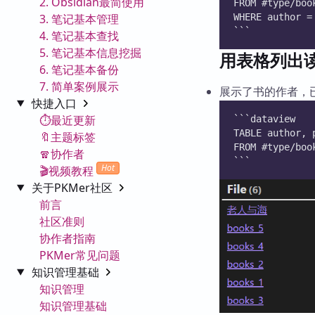
2. Obsidian最简使用
FROM #type/boo
3. 笔记基本管理
WHERE author =
```
4. 笔记基本查找
5. 笔记基本信息挖掘
用表格列出
6. 笔记基本备份
7. 简单案例展示
展示了书的作者，
快捷入口
⏱️最近更新
```dataview
TABLE author, 
🔖主题标签
FROM #type/boo
🧣协作者
```
Hot
🎬视频教程
关于PKMer社区
前言
社区准则
协作者指南
PKMer常见问题
知识管理基础
知识管理
知识管理基础