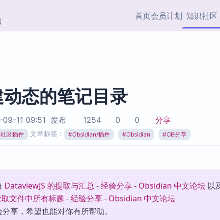
首页
会员计划
知识社区
部
快捷入口
插件与市场
效率产品
社区首页
Obsidian 插件
最近更新
插件市场与国内加速下
Ma
主题标签
载
Ob
建动态的笔记目录
协作者
视频教程
PKMer Market
Th
09-11 09:51
发布
1254
0
0
分享
加速访问 Obsidian 官方
PK
Top5
文章标签：
热门链接
市场
插
ian社区插件
#
Obsidian/插件
#
Obsidian
#
OB分享
Zotero 专题
Zotero 插件
挂
Obsidian 专题
Zotero 插件资源与加速
各
Obsidian 核心插
服务
面
自
DataviewJS 的提取与汇总 - 经验分享 - Obsidian 中文论坛
以
Obsidian 社区插
w 读取文件中所有标题 - 经验分享 - Obsidian 中文论坛
知识管理
ZK
验分享，希望也能对你有所帮助。
Zet