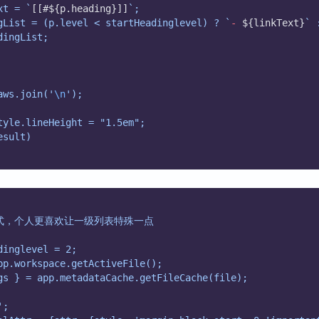
xt = `
[[#${p.heading}]]
`;
gList = (p.level < startHeadinglevel) ? `
-
 ${linkText}
` 
dingList;
aws.join('
\n
');
tyle.lineHeight = "1.5em";
esult)
形式，个人更喜欢让一级列表特殊一点
dinglevel = 2;
pp.workspace.getActiveFile();
gs } = app.metadataCache.getFileCache(file);
';