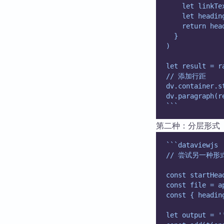
    let linkTe
    let headin
    return hea
  }
)
let result = r
// 添加行距
dv.container.s
dv.paragraph(r
```
第二种：分层形式
```dataviewjs
// 尝试另一种
const startHea
const file = a
const { headin
let output = '