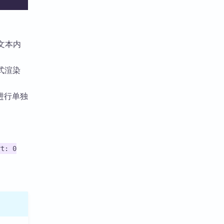
文本内
式渲染
进行单独
rt: 0