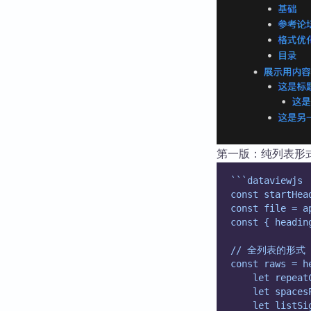
第一版：纯列表形
```dataviewjs
const startHea
const file = a
const { headin
// 全列表的形式
const raws = h
    let repeat
    let spaces
    let listSi