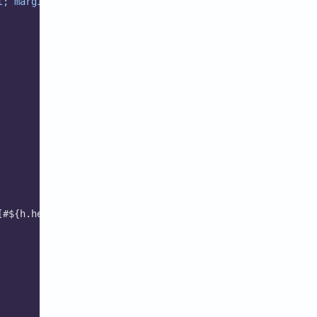
t; margin-block-end: 0 !important;'}};
[#${h.heading}]]\
n
`;