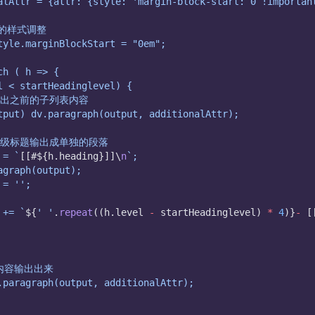
alAttr = {attr: {style: 'margin-block-start: 0 !importan
器的样式调整
tyle.marginBlockStart = "0em";
ch ( h => {
l < startHeadinglevel) {
 先输出之前的子列表内容
tput) dv.paragraph(output, additionalAttr);
 将一级标题输出成单独的段落
 = `
[[#${h.heading}]]\
n
`;
agraph(output);
 = '';
 += `
${
' '
.
repeat
((h.level 
-
 startHeadinglevel) 
*
4
)}
-
 [
内容输出出来
.paragraph(output, additionalAttr);