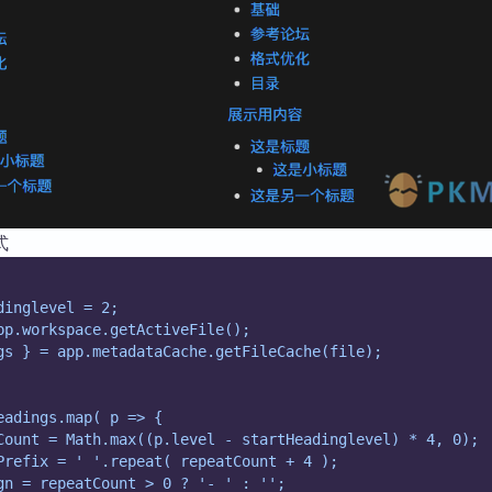
式
dinglevel = 2;
pp.workspace.getActiveFile();
gs } = app.metadataCache.getFileCache(file);
eadings.map( p => {
Count = Math.max((p.level - startHeadinglevel) * 4, 0);
Prefix = ' '.repeat( repeatCount + 4 );
gn = repeatCount > 0 ? '- ' : '';