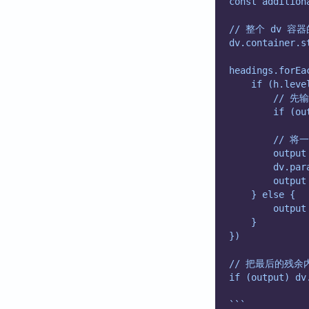
const addition
// 整个 dv 容
dv.container.s
headings.forEa
    if (h.leve
        //
        if (ou
        //
        output
        dv.par
        output
    } else {
        output
    }
})
// 把最后的残余
if (output) dv
```