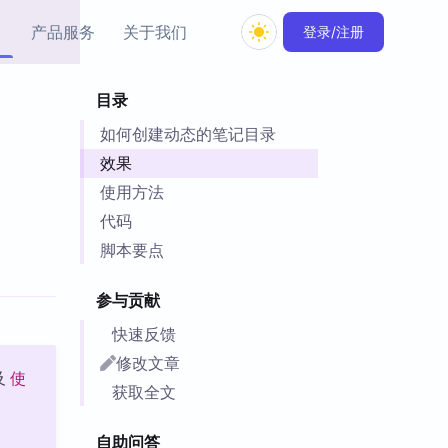
产品服务
关于我们
登录/注册
目录
教程资源
如何创建动态的笔记目录
Simple MindMap
Obsidian 教程
New
rkdown 一键成图的
基础用法、插件与外观
效果
sidian 思维导图插件
片段
使用方法
代码
ino
Obsidian 主题
脚本要点
Mer 出品的闪念笔记
主题下载与外观美化
件
参与贡献
Zotero 教程
件集市
Zotero 使用与插件教程
快速反馈
类挂件，丰富笔记页
件
修改文章
及
使
件
获取全文
 卡实例库
telkasten 实践示例
自助问答