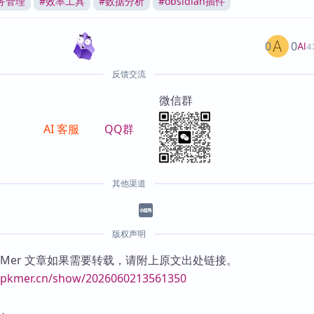
务管理
#
效率工具
#
数据分析
#
obsidian插件
0
0
AI
4
反馈交流
微信群
AI 客服
QQ群
其他渠道
版权声明
KMer 文章如果需要转载，请附上原文出处链接。
//pkmer.cn/show/2026060213561350