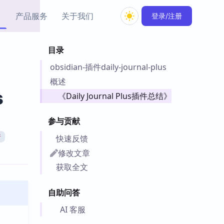
产品服务
关于我们
登录/注册
目录
教程资源
obsidian-插件daily-journal-plus
Simple MindMap
Obsidian 教程
New
rkdown 一键成图的
基础用法、插件与外观
概述
sidian 思维导图插件
片段
s
《Daily Journal Plus插件总结》
ino
Obsidian 主题
参与贡献
Mer 出品的闪念笔记
主题下载与外观美化
件
快速反馈
析
Zotero 教程
修改文章
件集市
Zotero 使用与插件教程
获取全文
类挂件，丰富笔记页
件
自助问答
件
 卡实例库
AI 客服
telkasten 实践示例