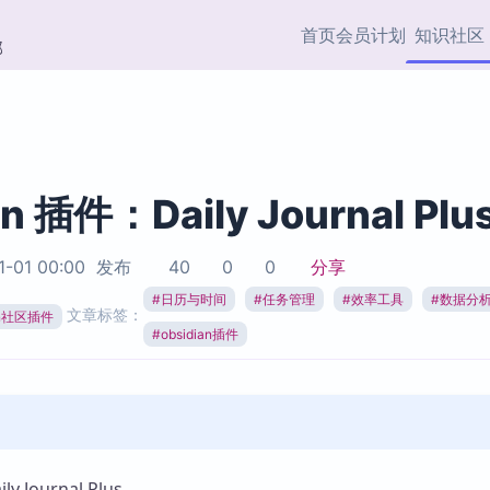
首页
会员计划
知识社区
部
快捷入口
插件与市场
效率产品
社区首页
Obsidian 插件
最近更新
插件市场与国内加速下
Ma
主题标签
载
Ob
an 插件：Daily Journal Plu
协作者
视频教程
PKMer Market
Th
1-01 00:00
发布
40
0
0
分享
加速访问 Obsidian 官方
PK
Top5
热门链接
市场
插
#
日历与时间
#
任务管理
#
效率工具
#
数据分
文章标签：
ian社区插件
Zotero 专题
#
obsidian插件
Zotero 插件
挂
Obsidian 专题
Zotero 插件资源与加速
各
Obsidian 核心插
服务
面
Obsidian 社区插
知识管理
ZK
Zet
 Journal Plus