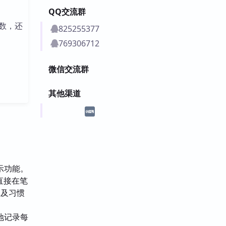
QQ交流群
数，还
825255377
769306712
微信交流群
其他渠道
示功能。
直接在笔
记及习惯
地记录每