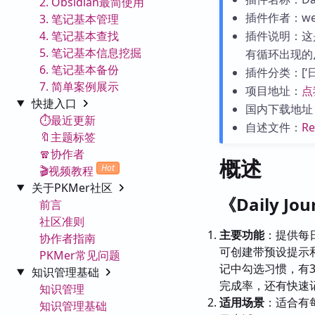
2. Obsidian最简使用
插件作者：wes
3. 笔记基本管理
4. 笔记基本查找
插件说明：这
5. 笔记基本信息挖掘
有循环出现的
6. 笔记基本备份
插件分类：[‘日历
7. 简单案例展示
项目地址：
点
快捷入口
国内下载地址
⏱️最近更新
自述文件：
R
🔖主题标签
🧣协作者
概述
Hot
🎬视频教程
关于PKMer社区
《Daily Jo
前言
社区准则
主要功能
：提供每
协作者指南
可创建带预设提示和
PKMer常见问题
记中勾选习惯，有
知识管理基础
完成率，还有快速
知识管理
适用场景
：适合有
知识管理基础