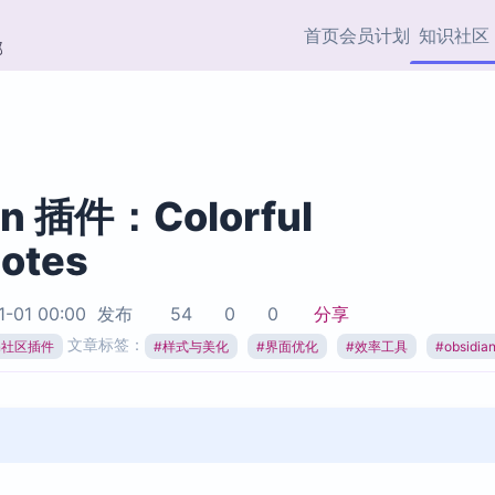
首页
会员计划
知识社区
部
快捷入口
插件与市场
效率产品
社区首页
Obsidian 插件
最近更新
插件市场与国内加速下
Ma
主题标签
载
Ob
an 插件：Colorful
协作者
Notes
视频教程
PKMer Market
Th
加速访问 Obsidian 官方
PK
Top5
热门链接
市场
插
1-01 00:00
发布
54
0
0
分享
Zotero 专题
文章标签：
ian社区插件
#
样式与美化
#
界面优化
#
效率工具
#
obsidi
Zotero 插件
挂
Obsidian 专题
Zotero 插件资源与加速
各
Obsidian 核心插
服务
面
Obsidian 社区插
知识管理
ZK
Zet