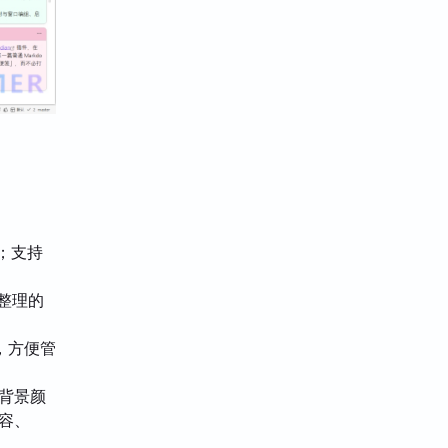
；支持
化整理的
，方便管
签背景颜
内容、