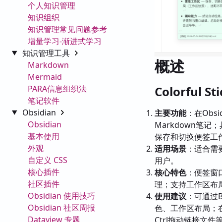
个人知识管理
知识组织
知识管理常见问题参考
增量学习-渐进式学习
知识管理工具
概述
Markdown
Mermaid
PARA信息组织法
Colorful 
笔记软件
Obsidian
主要功能
：在Obs
Obsidian
Markdown笔
基本使用
保存和切换便签工作
外观
适用场景
：适合需
自定义 CSS
用户。
核心插件
核心特色
：便签窗
社区插件
理；支持工作区布局
Obsidian 使用技巧
使用建议
：可通过
Obsidian 社区周报
色、工作区布局；在
Dataview 专题
Ctrl拖动链接文件