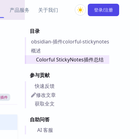
产品服务
关于我们
登录/注册
目录
教程资源
obsidian-插件colorful-stickynotes
Simple MindMap
Obsidian 教程
New
rkdown 一键成图的
基础用法、插件与外观
概述
sidian 思维导图插件
片段
Colorful StickyNotes插件总结
ino
Obsidian 主题
参与贡献
Mer 出品的闪念笔记
主题下载与外观美化
件
快速反馈
Zotero 教程
修改文章
an插件
件集市
Zotero 使用与插件教程
获取全文
类挂件，丰富笔记页
件
自助问答
件
 卡实例库
AI 客服
telkasten 实践示例