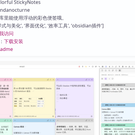
ful StickyNotes
库
anocturne
库里能使用浮动的彩色便签哦。
与美化’, ‘界面优化’, ‘效率工具’, ‘obsidian插件’]
我访问
：
下载安装
eadme