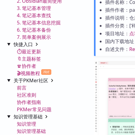
2. Obsidian最简使用
插件名称：Color
3. 笔记基本管理
插件作者：pand
4. 笔记基本查找
插件说明：仓
5. 笔记基本信息挖掘
插件分类：[‘样式
6. 笔记基本备份
项目地址：
点
7. 简单案例展示
国内下载地址
快捷入口
自述文件：
R
⏱️最近更新
🔖主题标签
🧣协作者
Hot
🎬视频教程
关于PKMer社区
前言
社区准则
协作者指南
PKMer常见问题
知识管理基础
知识管理
知识管理基础