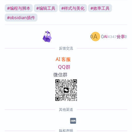
#
编程与脚本
#
编辑工具
#
样式与美化
#
效率工具
#
obsidian插件
0
0
分享
AI
4347篇文章
反馈交流
AI 客服
QQ群
微信群
其他渠道
版权声明