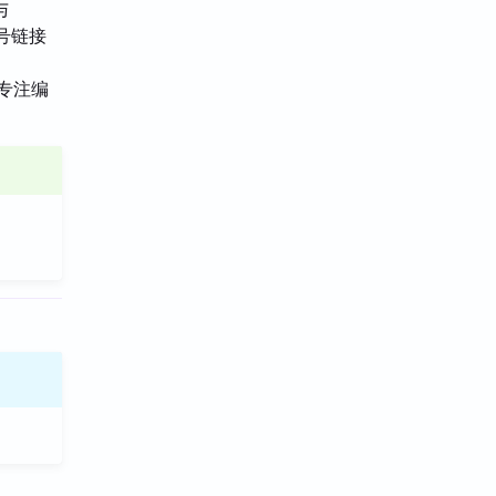
与
号链接
间专注编