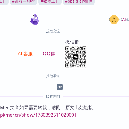
工具
#
编程与脚本
#
效率工具
#
obsidian插件
0
0
AI
4
反馈交流
微信群
AI 客服
QQ群
其他渠道
版权声明
KMer 文章如果需要转载，请附上原文出处链接。
//pkmer.cn/show/1780392511029001