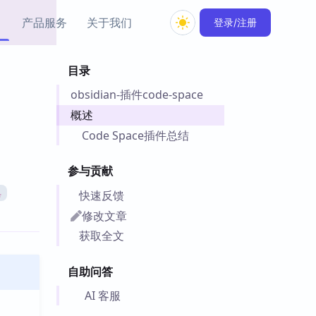
产品服务
关于我们
登录/注册
目录
教程资源
obsidian-插件code-space
Simple MindMap
Obsidian 教程
New
rkdown 一键成图的
基础用法、插件与外观
概述
sidian 思维导图插件
片段
Code Space插件总结
ino
Obsidian 主题
参与贡献
Mer 出品的闪念笔记
主题下载与外观美化
件
快速反馈
具
Zotero 教程
修改文章
件集市
Zotero 使用与插件教程
获取全文
类挂件，丰富笔记页
件
自助问答
件
 卡实例库
AI 客服
telkasten 实践示例