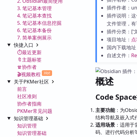
2. Obsidian最简使用
插件作者：unli
3. 笔记基本管理
4. 笔记基本查找
插件说明：这
5. 笔记基本信息挖掘
文件管理，有
6. 笔记基本备份
插件分类：[‘文件
7. 简单案例展示
项目地址：
点
快捷入口
国内下载地址
⏱️最近更新
自述文件：
R
🔖主题标签
🧣协作者
Hot
🎬视频教程
概述
关于PKMer社区
前言
Code Spa
社区准则
协作者指南
主要功能
：为Ob
PKMer常见问题
结构导航及嵌入式
知识管理基础
适用场景
：适用于
知识管理
码、进行代码分析
知识管理基础