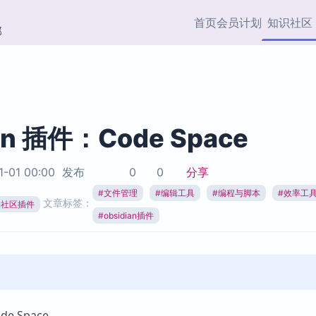
首页
会员计划
知识社区
部
快捷入口
插件与市场
效率产品
社区首页
Obsidian 插件
最近更新
插件市场与国内加速下
Ma
主题标签
载
Ob
an 插件：Code Space
协作者
视频教程
PKMer Market
Th
1-01 00:00
发布
0
0
分享
加速访问 Obsidian 官方
PK
Top5
热门链接
市场
插
#
文件管理
#
编辑工具
#
编程与脚本
#
效率工
文章标签：
ian社区插件
Zotero 专题
#
obsidian插件
Zotero 插件
挂
Obsidian 专题
Zotero 插件资源与加速
各
Obsidian 核心插
服务
面
Obsidian 社区插
知识管理
ZK
Zet
e Space