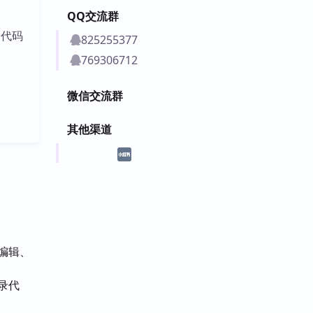
QQ交流群
的代码
825255377
769306712
微信交流群
其他渠道
、编辑、
录代