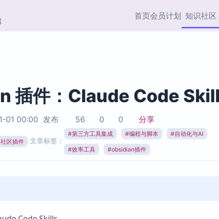
首页
会员计划
知识社区
部
快捷入口
插件与市场
效率产品
社区首页
Obsidian 插件
最近更新
插件市场与国内加速下
Ma
主题标签
载
Ob
an 插件：Claude Code Skil
协作者
视频教程
PKMer Market
Th
1-01 00:00
发布
56
0
0
分享
加速访问 Obsidian 官方
PK
Top5
热门链接
市场
插
#
第三方工具集成
#
编程与脚本
#
自动化与AI
文章标签：
ian社区插件
Zotero 专题
#
效率工具
#
obsidian插件
Zotero 插件
挂
Obsidian 专题
Zotero 插件资源与加速
各
Obsidian 核心插
服务
面
Obsidian 社区插
知识管理
ZK
Zet
e Code Skills