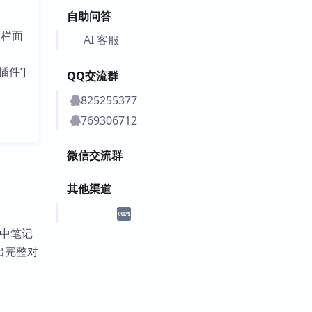
自助问答
边栏面
AI 客服
插件’]
QQ交流群
825255377
769306712
微信交流群
其他渠道
可选中笔记
出完整对