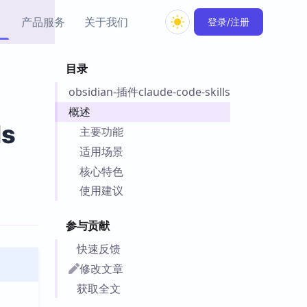
产品服务
关于我们
登录/注册
目录
教程资源
obsidian-插件claude-code-skills
Simple MindMap
Obsidian 教程
New
rkdown 一键成图的
基础用法、插件与外观
概述
sidian 思维导图插件
片段
ls
主要功能
适用场景
ino
Obsidian 主题
核心特色
Mer 出品的闪念笔记
主题下载与外观美化
件
使用建议
Zotero 教程
件集市
Zotero 使用与插件教程
参与贡献
类挂件，丰富笔记页
件
快速反馈
件
修改文章
 卡实例库
获取全文
telkasten 实践示例