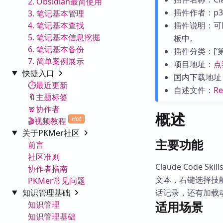
2. Obsidian最简使用
插件作者：p3n
3. 笔记基本管理
4. 笔记基本查找
插件说明：可
5. 笔记基本信息挖掘
板中。
6. 笔记基本备份
插件分类：[‘第三
7. 简单案例展示
项目地址：
点
快捷入口
国内下载地址
⏱️最近更新
自述文件：
R
🔖主题标签
🧣协作者
概述
Hot
🎬视频教程
关于PKMer社区
主要功能
前言
社区准则
Claude Code 
协作者指南
文本，右键选择技
PKMer常见问题
知识管理基础
话记录，还有加载
适用场景
知识管理
知识管理基础