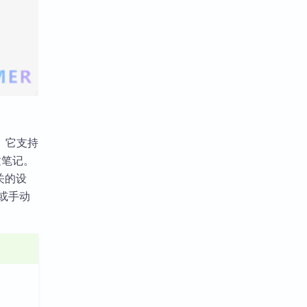
。它支持
建笔记。
关的设
场或手动