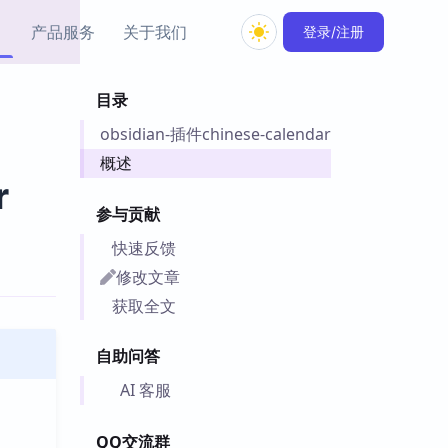
产品服务
关于我们
登录/注册
目录
教程资源
obsidian-插件chinese-calendar
Simple MindMap
Obsidian 教程
New
rkdown 一键成图的
基础用法、插件与外观
概述
sidian 思维导图插件
片段
r
参与贡献
ino
Obsidian 主题
快速反馈
Mer 出品的闪念笔记
主题下载与外观美化
件
修改文章
Zotero 教程
获取全文
件集市
Zotero 使用与插件教程
类挂件，丰富笔记页
自助问答
件
件
AI 客服
 卡实例库
telkasten 实践示例
QQ交流群