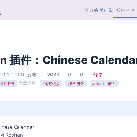
首页
会员计划
知识社区
部
快捷入口
插件与市场
效率产品
社区首页
Obsidian 插件
最近更新
插件市场与国内加速下
Ma
主题标签
载
Ob
an 插件：Chinese Calenda
协作者
视频教程
PKMer Market
Th
1-01 00:00
发布
2088
0
0
分享
加速访问 Obsidian 官方
PK
Top5
文章标签：
热门链接
市场
插
ian社区插件
#
笔记链接
#
插件开发
#
obsidian插件
Zotero 专题
Zotero 插件
挂
Obsidian 专题
Zotero 插件资源与加速
各
Obsidian 核心插
服务
面
Obsidian 社区插
知识管理
ZK
ese Calendar
Zet
lRoshan