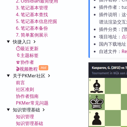
2. Obsidian最简使用
插件作者：tux
3. 笔记基本管理
4. 笔记基本查找
插件说明：这个
5. 笔记基本信息挖掘
谱法渲染交互
6. 笔记基本备份
插件分类：[‘图表
7. 简单案例展示
项目地址：
点
快捷入口
国内下载地址
⏱️最近更新
自述文件：
R
🔖主题标签
🧣协作者
Hot
🎬视频教程
关于PKMer社区
前言
社区准则
协作者指南
PKMer常见问题
知识管理基础
知识管理
知识管理基础