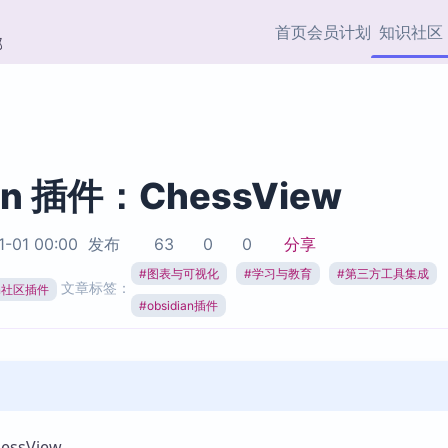
首页
会员计划
知识社区
部
快捷入口
插件与市场
效率产品
社区首页
Obsidian 插件
最近更新
插件市场与国内加速下
Ma
主题标签
载
Ob
ian 插件：ChessView
协作者
视频教程
PKMer Market
Th
1-01 00:00
发布
63
0
0
分享
加速访问 Obsidian 官方
PK
Top5
热门链接
市场
插
#
图表与可视化
#
学习与教育
#
第三方工具集成
文章标签：
ian社区插件
Zotero 专题
#
obsidian插件
Zotero 插件
挂
Obsidian 专题
Zotero 插件资源与加速
各
Obsidian 核心插
服务
面
Obsidian 社区插
知识管理
ZK
Zet
ssView