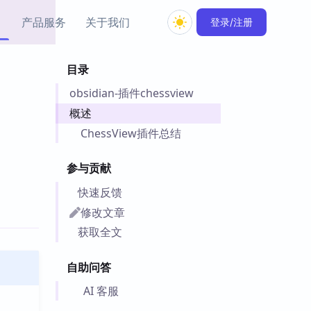
产品服务
关于我们
登录/注册
目录
教程资源
obsidian-插件chessview
Simple MindMap
Obsidian 教程
New
rkdown 一键成图的
基础用法、插件与外观
概述
sidian 思维导图插件
片段
ChessView插件总结
ino
Obsidian 主题
参与贡献
Mer 出品的闪念笔记
主题下载与外观美化
件
快速反馈
Zotero 教程
修改文章
件集市
Zotero 使用与插件教程
获取全文
类挂件，丰富笔记页
件
自助问答
件
 卡实例库
AI 客服
telkasten 实践示例