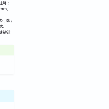
注释；
com。
。
式可选；
式。
快捷键进