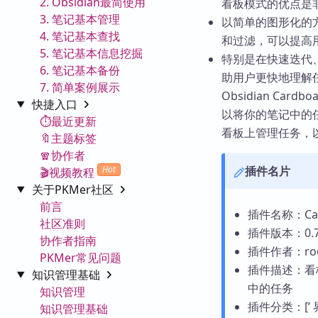
2. Obsidian最简使用
看板模式的优点是
3. 笔记基本管理
以简单的图形化的
4. 笔记基本查找
和过滤，可以提高
5. 笔记基本信息挖掘
特别是在快速迭代
6. 笔记基本备份
助用户更快地理解
7. 简单案例展示
Obsidian Ca
快捷入口
以将你的笔记中的
⏱️最近更新
看板上管理任务，
🔖主题标签
🧣协作者
Hot
插件名片
🎬视频教程
关于PKMer社区
前言
插件名称：Car
社区准则
插件版本：0.7
协作者指南
插件作者：ro
PKMer常见问题
插件描述：看
知识管理基础
中的任务
知识管理
插件分类：[’ 界面相
知识管理基础