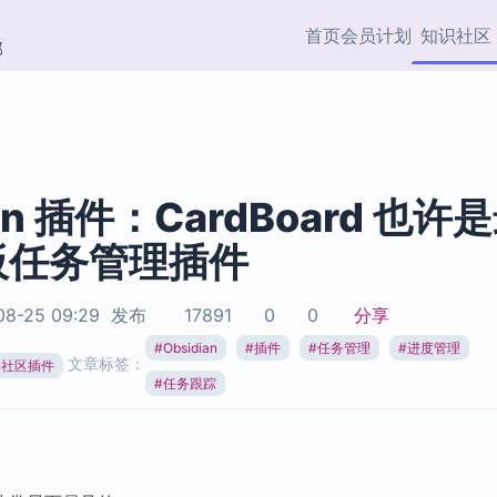
首页
会员计划
知识社区
部
快捷入口
插件与市场
效率产品
社区首页
Obsidian 插件
最近更新
插件市场与国内加速下
Ma
主题标签
载
Ob
ian 插件：CardBoard 也许
协作者
板任务管理插件
视频教程
PKMer Market
Th
加速访问 Obsidian 官方
PK
Top5
热门链接
市场
插
8-25 09:29
发布
17891
0
0
分享
Zotero 专题
#
Obsidian
#
插件
#
任务管理
#
进度管理
Zotero 插件
挂
文章标签：
Obsidian 专题
ian社区插件
Zotero 插件资源与加速
各
#
任务跟踪
Obsidian 核心插
服务
面
Obsidian 社区插
知识管理
ZK
Zet