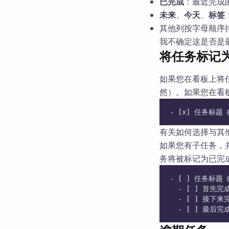
已完成
：最近完成
未来
、
今天
、
标签
其他列按字母顺序
我不确定这是否是
将任务标记
如果您在看板上将任
然）。如果您在看
- [x] 任务标题 @c
有关如何选择与其
如果您有子任务，
务将被标记为已完
- [ ] 任务标题 @a
  - [ ] 首先
  - [ ] 接下
  - [ ] 最