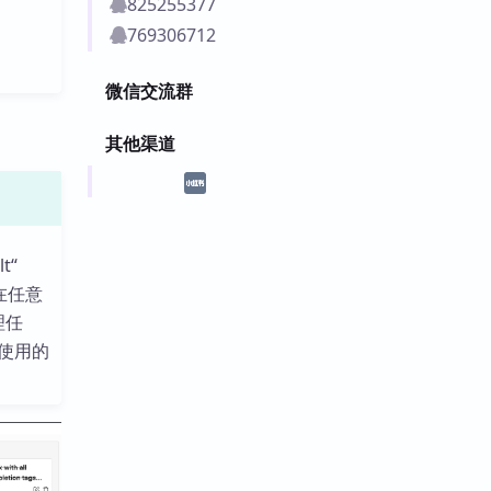
825255377
769306712
微信交流群
其他渠道
t“
在任意
理任
使用的