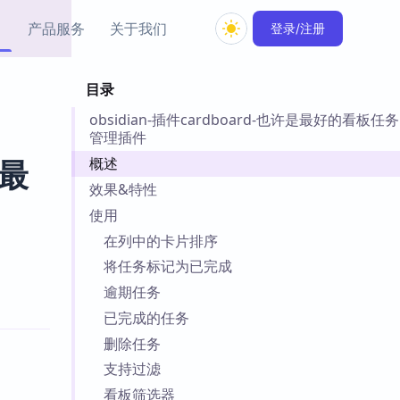
产品服务
关于我们
登录/注册
目录
教程资源
obsidian-插件cardboard-也许是最好的看板任务
Simple MindMap
Obsidian 教程
New
管理插件
rkdown 一键成图的
基础用法、插件与外观
sidian 思维导图插件
片段
概述
是最
效果&特性
ino
Obsidian 主题
使用
Mer 出品的闪念笔记
主题下载与外观美化
在列中的卡片排序
件
将任务标记为已完成
Zotero 教程
件集市
Zotero 使用与插件教程
逾期任务
类挂件，丰富笔记页
已完成的任务
件
删除任务
件
支持过滤
 卡实例库
telkasten 实践示例
看板筛选器