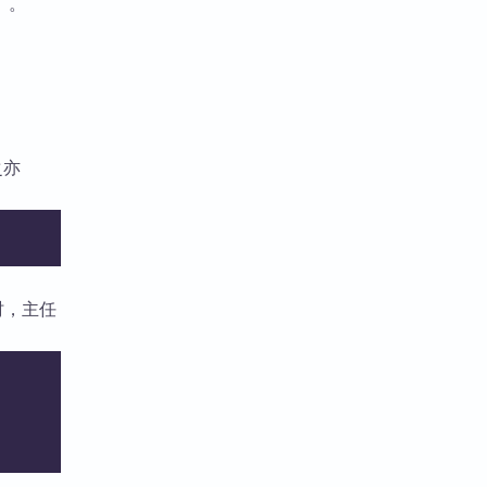
）。
之亦
时，主任