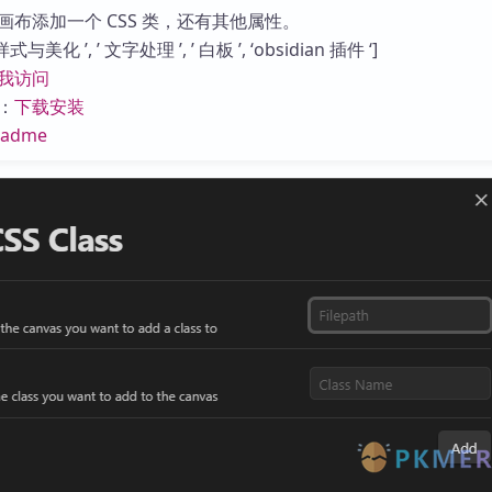
库
画布添加一个 CSS 类，还有其他属性。
美化 ’, ’ 文字处理 ’, ’ 白板 ’, ‘obsidian 插件 ‘]
我访问
：
下载安装
eadme