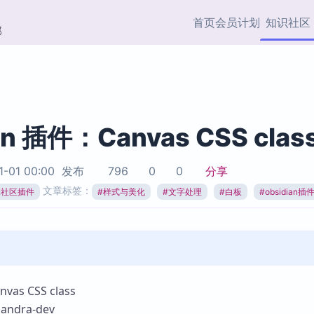
首页
会员计划
知识社区
部
快捷入口
插件与市场
效率产品
社区首页
Obsidian 插件
最近更新
插件市场与国内加速下
Ma
主题标签
载
Ob
an 插件：Canvas CSS clas
协作者
视频教程
PKMer Market
Th
1-01 00:00
发布
796
0
0
分享
加速访问 Obsidian 官方
PK
Top5
文章标签：
热门链接
市场
插
ian社区插件
#
样式与美化
#
文字处理
#
白板
#
obsidian插
Zotero 专题
Zotero 插件
挂
Obsidian 专题
Zotero 插件资源与加速
各
Obsidian 核心插
服务
面
Obsidian 社区插
知识管理
ZK
s CSS class
Zet
ndra-dev