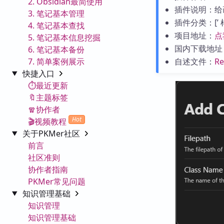
2. Obsidian最简使用
插件说明：给
3. 笔记基本管理
插件分类：[’ 样式与
4. 笔记基本查找
项目地址：
点
5. 笔记基本信息挖掘
国内下载地址
6. 笔记基本备份
7. 简单案例展示
自述文件：
R
快捷入口
⏱️最近更新
🔖主题标签
🧣协作者
Hot
🎬视频教程
关于PKMer社区
前言
社区准则
协作者指南
PKMer常见问题
知识管理基础
知识管理
知识管理基础