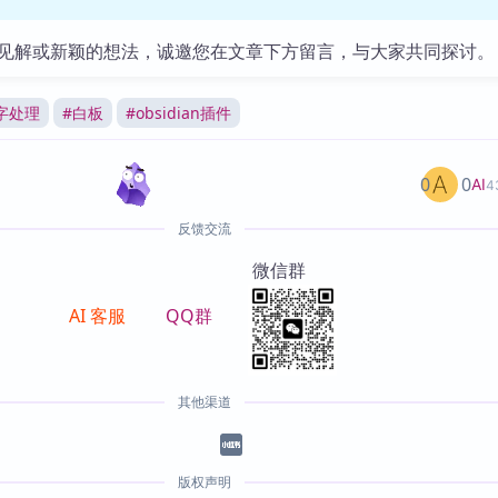
见解或新颖的想法，诚邀您在文章下方留言，与大家共同探讨。
字处理
#
白板
#
obsidian插件
0
0
AI
4
反馈交流
微信群
AI 客服
QQ群
其他渠道
版权声明