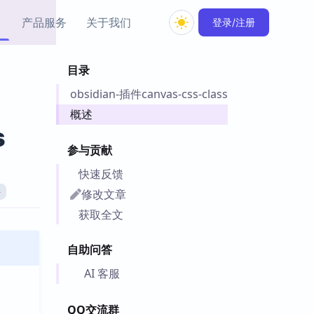
产品服务
关于我们
登录/注册
目录
教程资源
obsidian-插件canvas-css-class
Simple MindMap
Obsidian 教程
New
rkdown 一键成图的
基础用法、插件与外观
概述
sidian 思维导图插件
片段
s
参与贡献
ino
Obsidian 主题
快速反馈
Mer 出品的闪念笔记
主题下载与外观美化
件
修改文章
件
Zotero 教程
获取全文
件集市
Zotero 使用与插件教程
类挂件，丰富笔记页
自助问答
件
件
AI 客服
 卡实例库
telkasten 实践示例
QQ交流群