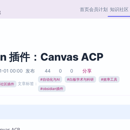
首页
会员计划
知识社区
部
快捷入口
插件与市场
效率产品
社区首页
Obsidian 插件
最近更新
插件市场与国内加速下
Ma
主题标签
载
Ob
an 插件：Canvas ACP
协作者
视频教程
PKMer Market
Th
1-01 00:00
发布
44
0
0
分享
加速访问 Obsidian 官方
PK
Top5
热门链接
市场
插
#
自动化与AI
#
白板学术与科研
#
效率工具
文章标签：
ian社区插件
Zotero 专题
#
obsidian插件
Zotero 插件
挂
Obsidian 专题
Zotero 插件资源与加速
各
Obsidian 核心插
服务
面
Obsidian 社区插
知识管理
ZK
Zet
vas ACP