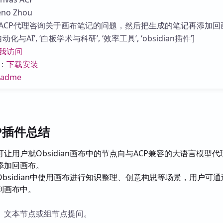
库
o Zhou
ACP代理咨询关于画布笔记的问题，然后把生成的笔记再添加回
化与AI’, ‘白板学术与科研’, ‘效率工具’, ‘obsidian插件’]
我访问
：
下载安装
eadme
CP插件总结
让用户就Obsidian画布中的节点向与ACP兼容的大语言模型代
添加回画布。
Obsidian中使用画布进行知识整理、创意构思等场景，用户可
到画布中。
、文本节点或组节点提问。