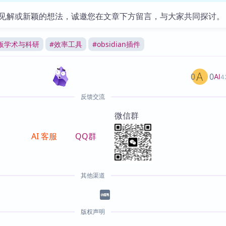
见解或新颖的想法，诚邀您在文章下方留言，与大家共同探讨。
板学术与科研
#
效率工具
#
obsidian插件
0
0
AI
4
反馈交流
微信群
AI 客服
QQ群
其他渠道
版权声明