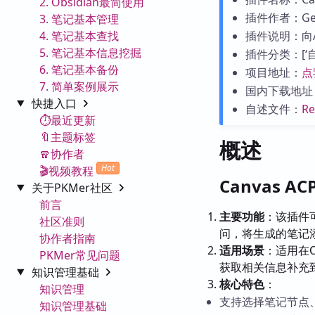
2. Obsidian最简使用
插件作者：Gen
3. 笔记基本管理
4. 笔记基本查找
插件说明：向
5. 笔记基本信息挖掘
插件分类：[‘自动
6. 笔记基本备份
项目地址：
点
7. 简单案例展示
国内下载地址
快捷入口
自述文件：
R
⏱️最近更新
🔖主题标签
概述
🧣协作者
Hot
🎬视频教程
Canvas A
关于PKMer社区
前言
主要功能
：该插件可
社区准则
问，将生成的笔记
协作者指南
适用场景
：适用在
PKMer常见问题
获取相关信息补充
知识管理基础
核心特色
：
知识管理
支持选择笔记节点
知识管理基础