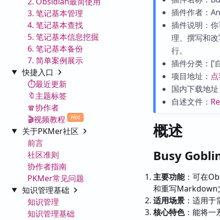
2. Obsidian最简使用
插件作者：Andr
3. 笔记基本管理
4. 笔记基本查找
插件说明：你
5. 笔记基本信息挖掘
理、撰写和改
6. 笔记基本备份
行。
7. 简单案例展示
插件分类：[‘自动化
快捷入口
项目地址：
点
⏱️最近更新
国内下载地址
🔖主题标签
自述文件：
R
🧣协作者
Hot
🎬视频教程
概述
关于PKMer社区
前言
Busy Gob
社区准则
协作者指南
主要功能
：可在Ob
PKMer常见问题
和重写Markdo
知识管理基础
适用场景
：适用于需
知识管理
核心特色
：能将一
知识管理基础