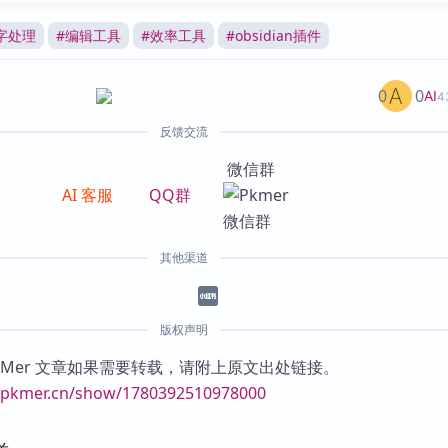
字处理
#
编辑工具
#
效率工具
#
obsidian插件
0
0
AI
4
反馈交流
微信群
AI 客服
QQ群
其他渠道
版权声明
KMer 文章如果需要转载，请附上原文出处链接。
//pkmer.cn/show/1780392510978000