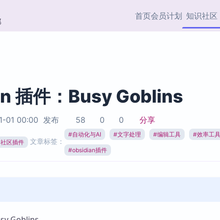
首页
会员计划
知识社区
部
快捷入口
插件与市场
效率产品
社区首页
Obsidian 插件
最近更新
插件市场与国内加速下
Ma
主题标签
载
Ob
an 插件：Busy Goblins
协作者
视频教程
PKMer Market
Th
1-01 00:00
发布
58
0
0
分享
加速访问 Obsidian 官方
PK
Top5
热门链接
市场
插
#
自动化与AI
#
文字处理
#
编辑工具
#
效率工
文章标签：
ian社区插件
Zotero 专题
#
obsidian插件
Zotero 插件
挂
Obsidian 专题
Zotero 插件资源与加速
各
Obsidian 核心插
服务
面
Obsidian 社区插
知识管理
ZK
Zet
 Goblins