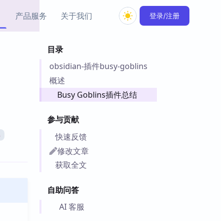
产品服务
关于我们
登录/注册
目录
教程资源
obsidian-插件busy-goblins
Simple MindMap
Obsidian 教程
New
rkdown 一键成图的
基础用法、插件与外观
概述
sidian 思维导图插件
片段
Busy Goblins插件总结
ino
Obsidian 主题
参与贡献
Mer 出品的闪念笔记
主题下载与外观美化
件
快速反馈
具
Zotero 教程
修改文章
件集市
Zotero 使用与插件教程
获取全文
类挂件，丰富笔记页
件
自助问答
件
 卡实例库
AI 客服
telkasten 实践示例