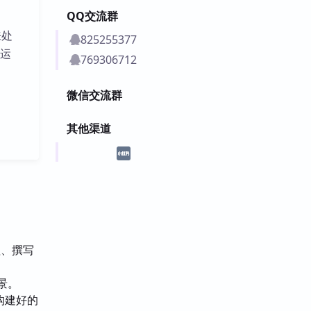
QQ交流群
来处
825255377
能运
769306712
微信交流群
其他渠道
理、撰写
景。
构建好的