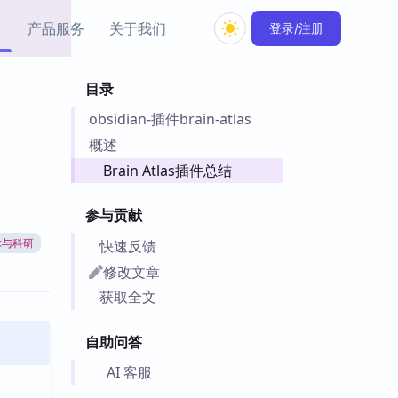
产品服务
关于我们
登录/注册
目录
教程资源
obsidian-插件brain-atlas
Simple MindMap
Obsidian 教程
New
rkdown 一键成图的
基础用法、插件与外观
概述
sidian 思维导图插件
片段
Brain Atlas插件总结
ino
Obsidian 主题
参与贡献
Mer 出品的闪念笔记
主题下载与外观美化
件
快速反馈
术与科研
Zotero 教程
修改文章
件集市
Zotero 使用与插件教程
获取全文
类挂件，丰富笔记页
件
自助问答
件
 卡实例库
AI 客服
telkasten 实践示例