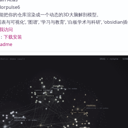
库
rpulse6
能把你的仓库渲染成一个动态的3D大脑解剖模型。
与可视化’, ‘图谱’, ‘学习与教育’, ‘白板学术与科研’, ‘obsidian插
我访问
：
下载安装
eadme