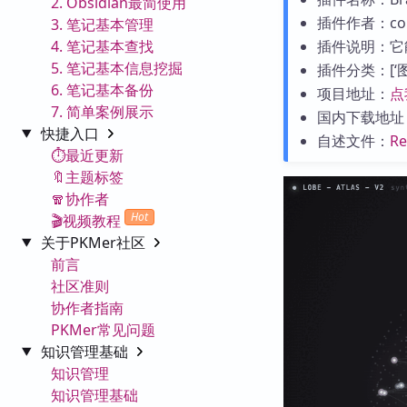
2. Obsidian最简使用
插件作者：colo
3. 笔记基本管理
4. 笔记基本查找
插件说明：它
5. 笔记基本信息挖掘
插件分类：[‘图表
6. 笔记基本备份
项目地址：
点
7. 简单案例展示
国内下载地址
快捷入口
自述文件：
R
⏱️最近更新
🔖主题标签
🧣协作者
Hot
🎬视频教程
关于PKMer社区
前言
社区准则
协作者指南
PKMer常见问题
知识管理基础
知识管理
知识管理基础