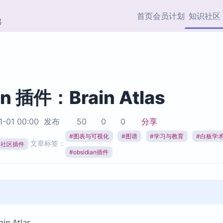
首页
会员计划
知识社区
部
快捷入口
插件与市场
效率产品
社区首页
Obsidian 插件
最近更新
插件市场与国内加速下
Ma
主题标签
载
Ob
an 插件：Brain Atlas
协作者
视频教程
PKMer Market
Th
1-01 00:00
发布
50
0
0
分享
加速访问 Obsidian 官方
PK
Top5
热门链接
市场
插
#
图表与可视化
#
图谱
#
学习与教育
#
白板学
文章标签：
ian社区插件
Zotero 专题
#
obsidian插件
Zotero 插件
挂
Obsidian 专题
Zotero 插件资源与加速
各
Obsidian 核心插
服务
面
Obsidian 社区插
知识管理
ZK
Zet
n Atlas