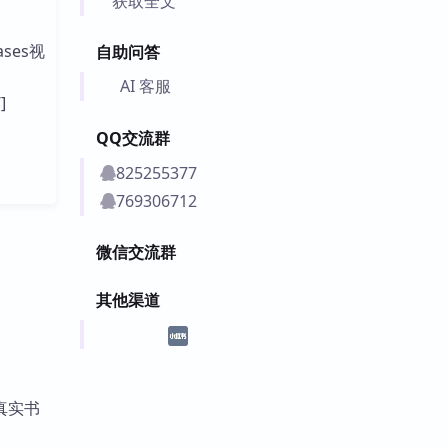
获取全文
ses视
自助问答
AI 客服
]
QQ交流群
825255377
769306712
微信交流群
其他渠道
配真实书