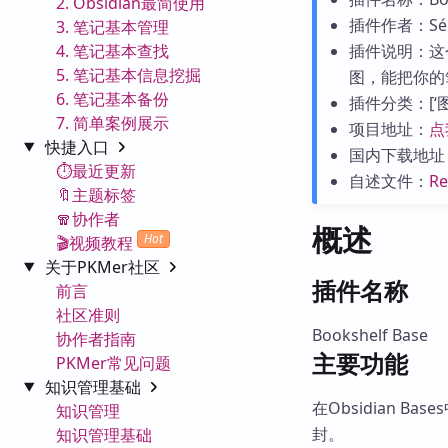
2. Obsidian最简使用
插件作者：Séba
3. 笔记基本管理
4. 笔记基本查找
插件说明：这个
5. 笔记基本信息挖掘
图，能把你的
6. 笔记基本备份
插件分类：[‘图表
7. 简单案例展示
项目地址：
点
快捷入口
国内下载地址
⏱️最近更新
自述文件：
R
🔖主题标签
🧣协作者
概述
Hot
🎬视频教程
关于PKMer社区
插件名称
前言
社区准则
Bookshelf Base
协作者指南
主要功能
PKMer常见问题
知识管理基础
在Obsidian 
知识管理
封。
知识管理基础