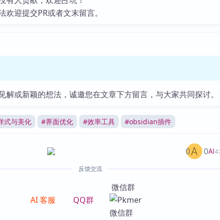
没有人贡献，欢迎占坑！
法欢迎提交PR或者文末留言。
见解或新颖的想法，诚邀您在文章下方留言，与大家共同探讨。
样式与美化
#
界面优化
#
效率工具
#
obsidian插件
0
0
AI
4
反馈交流
微信群
AI 客服
QQ群