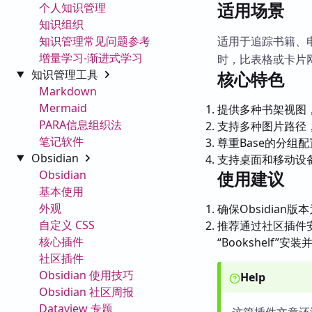
适用场景
个人知识管理
知识组织
知识管理常见问题参考
适用于追踪书籍、
增量学习-渐进式学习
时，比表格或卡片
知识管理工具
核心特色
Markdown
Mermaid
提供多种书架视图
PARA信息组织法
支持多种图片路径
笔记软件
尊重Base的分组
Obsidian
支持桌面和移动设
Obsidian
使用建议
基本使用
外观
确保Obsidian版
自定义 CSS
推荐通过社区插件安
核心插件
“Bookshelf”安
社区插件
Obsidian 使用技巧
Help
Obsidian 社区周报
Dataview 专题