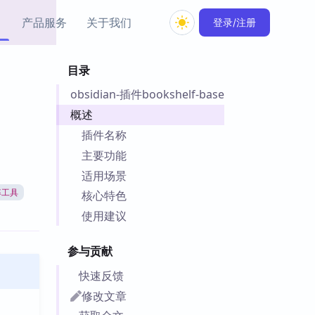
产品服务
关于我们
登录/注册
目录
教程资源
obsidian-插件bookshelf-base
Simple MindMap
Obsidian 教程
New
rkdown 一键成图的
基础用法、插件与外观
概述
sidian 思维导图插件
片段
插件名称
主要功能
ino
Obsidian 主题
适用场景
Mer 出品的闪念笔记
主题下载与外观美化
件
率工具
核心特色
Zotero 教程
使用建议
件集市
Zotero 使用与插件教程
类挂件，丰富笔记页
参与贡献
件
件
快速反馈
 卡实例库
修改文章
telkasten 实践示例