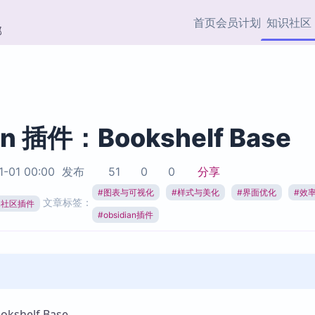
首页
会员计划
知识社区
部
快捷入口
插件与市场
效率产品
社区首页
Obsidian 插件
最近更新
插件市场与国内加速下
Ma
主题标签
载
Ob
an 插件：Bookshelf Base
协作者
视频教程
PKMer Market
Th
1-01 00:00
发布
51
0
0
分享
加速访问 Obsidian 官方
PK
Top5
热门链接
市场
插
#
图表与可视化
#
样式与美化
#
界面优化
#
效
文章标签：
ian社区插件
Zotero 专题
#
obsidian插件
Zotero 插件
挂
Obsidian 专题
Zotero 插件资源与加速
各
Obsidian 核心插
服务
面
Obsidian 社区插
知识管理
ZK
Zet
shelf Base