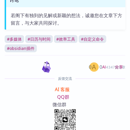
讨论
若阁下有独到的见解或新颖的想法，诚邀您在文章下方
留言，与大家共同探讨。
#
多媒体
#
日历与时间
#
效率工具
#
自定义命令
#
obsidian插件
0
0
分享
AI
4347篇文章
反馈交流
AI 客服
QQ群
微信群