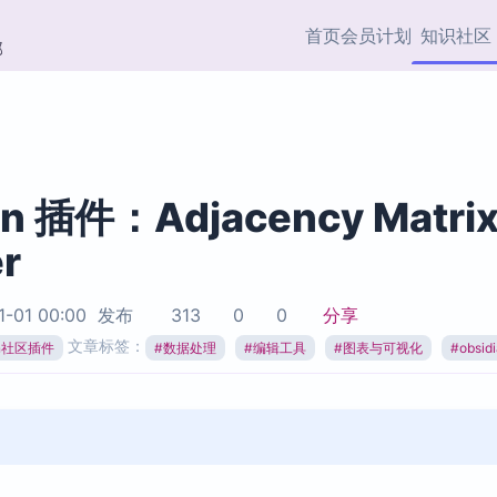
首页
会员计划
知识社区
部
快捷入口
插件与市场
效率产品
社区首页
Obsidian 插件
最近更新
插件市场与国内加速下
Ma
主题标签
载
Ob
an 插件：Adjacency Matri
协作者
r
视频教程
PKMer Market
Th
加速访问 Obsidian 官方
PK
Top5
热门链接
市场
插
1-01 00:00
发布
313
0
0
分享
Zotero 专题
文章标签：
ian社区插件
#
数据处理
#
编辑工具
#
图表与可视化
#
obsi
Zotero 插件
挂
Obsidian 专题
Zotero 插件资源与加速
各
Obsidian 核心插
服务
面
Obsidian 社区插
知识管理
ZK
Zet