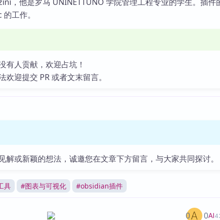
Grazzini，他是罗马 UNINETTUNO 学院管理工程专业的学生。插
tic 的工作。
没有人贡献，欢迎占坑！
法欢迎提交 PR 或者文末留言。
见解或新颖的想法，诚邀您在文章下方留言，与大家共同探讨。
工具
#
图表与可视化
#
obsidian插件
0
0
AI
4