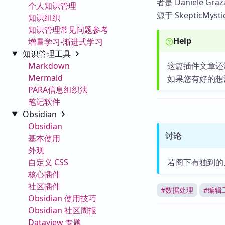
者是 Daniele 
个人知识管理
源于 SkepticMys
知识组织
知识管理常见问题参考
Help
增量学习-渐进式学习
知识管理工具
Markdown
这篇插件文章还
Mermaid
如果您有好的想
PARA信息组织法
笔记软件
Obsidian
Obsidian
讨论
基本使用
外观
自定义 CSS
若阁下有独到的
核心插件
社区插件
#
数据处理
#
编辑
Obsidian 使用技巧
Obsidian 社区周报
Dataview 专题