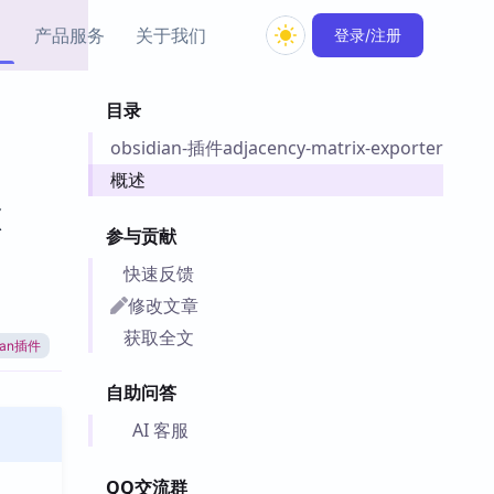
产品服务
关于我们
登录/注册
目录
教程资源
obsidian-插件adjacency-matrix-exporter
Simple MindMap
Obsidian 教程
New
rkdown 一键成图的
基础用法、插件与外观
概述
sidian 思维导图插件
片段
x
参与贡献
ino
Obsidian 主题
快速反馈
Mer 出品的闪念笔记
主题下载与外观美化
件
修改文章
Zotero 教程
获取全文
dian插件
件集市
Zotero 使用与插件教程
类挂件，丰富笔记页
自助问答
件
件
AI 客服
 卡实例库
telkasten 实践示例
QQ交流群