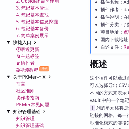
2. Obsidian最简使用
插件名称：Adjac
3. 笔记基本管理
插件作者：danie
4. 笔记基本查找
插件说明：在
5. 笔记基本信息挖掘
插件分类：[’ 数据
6. 笔记基本备份
项目地址：
点
7. 简单案例展示
国内下载地址
快捷入口
自述文件：
R
⏱️最近更新
🔖主题标签
概述
🧣协作者
Hot
🎬视频教程
关于PKMer社区
这个插件可以通过两
前言
可以选择导出 CS
社区准则
不同的方式来表示 
协作者指南
vault 中的一
PKMer常见问题
列的单元格将是连
j
知识管理基础
链接的网格。每一
知识管理
标准化模式的邻接矩
知识管理基础