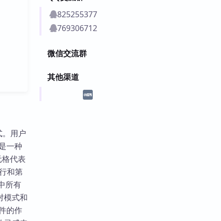
825255377
769306712
微信交流群
其他渠道
式。用户
阵是一种
元格代表
行和第
中所有
对模式和
插件的作