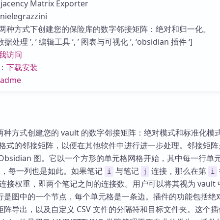
ency Matrix Exporter
库
legrazzini
两种方式下创建您的保险库的数字邻接矩阵：绝对和归一化。
处理 ’, ’ 编辑工具 ’, ’ 图表与可视化 ’, ‘obsidian 插件 ‘]
我访问
：
下载安装
eadme
种方式创建您的 vault 的数字邻接矩阵：绝对模式和标准化模
V 格式的邻接矩阵，以便在其他软件中进行进一步处理。邻接矩
Obsidian 图。它以一个方形的单元格网格开始，其中每一行单
个笔记，每一列也是如此。如果笔记
与笔记
连接，那么在第
i
j
i
接权重，即两个笔记之间的连接数。用户可以将其视为 vault 
行是图中的一个节点，每个单元格是一条边。插件的功能包括绝
阵导出，以及自定义 CSV 文件的分隔符和目标文件夹。这个