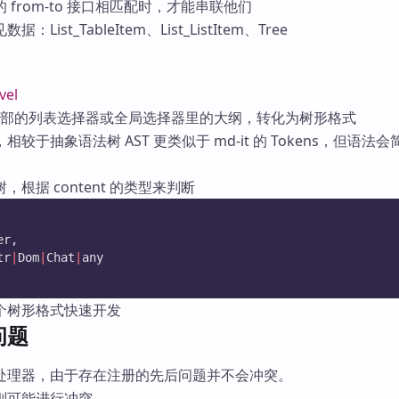
from-to 接口相匹配时，才能串联他们
ist_TableItem、List_ListItem、Tree
vel
将局部的列表选择器或全局选择器里的大纲，转化为树形格式
较于抽象语法树 AST 更类似于 md-it 的 Tokens，但语法会
根据 content 的类型来判断
er,
tr
|
Dom
|
Chat
|
any
个树形格式快速开发
问题
处理器，由于存在注册的先后问题并不会冲突。
则可能进行冲突。