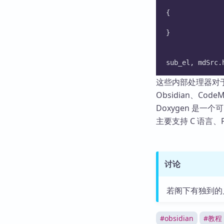
{
}
sub_el, mdSrc.
这些内部处理器对
Obsidian、Cod
Doxygen 是一
主要支持 C 语言、P
讨论
若阁下有独到的
#
obsidian
#
教程