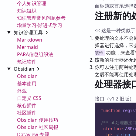
个人知识管理
而标题或首尾选择
知识组织
注册新的
知识管理常见问题参考
增量学习-渐进式学习
<< 这是一种类似
知识管理工具
要处理的文本不会
Markdown
择器进行选择，它
Mermaid
功能，来查看
装饰
PARA信息组织法
该新的注册器还允
笔记软件
你可以注册两种处
Obsidian
之后不能再使用处
Obsidian
处理器接
基本使用
外观
自定义 CSS
接口（v1.2 旧版）
核心插件
function
regis
社区插件
Obsidian 使用技巧
/** ab处理器接
Obsidian 社区周报
interface
ABPr
Dataview 专题
id
:
string