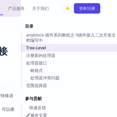
产品服务
关于我们
登录/注册
目录
教程资源
anyblock-插件系列教程之-9插件接入二次开发文
Simple MindMap
Obsidian 教程
New
档编写中
rkdown 一键成图的
基础用法、插件与外观
sidian 思维导图插件
片段
Tree-Level
件接
注册新的处理器
ino
Obsidian 主题
处理器接口
Mer 出品的闪念笔记
主题下载与外观美化
树格式
件
处理器冲突问题
Zotero 教程
件集市
Zotero 使用与插件教程
范围选择器
类挂件，丰富笔记页
件
 “特殊语
参与贡献
件
快速反馈
 卡实例库
，可以接
telkasten 实践示例
修改文章