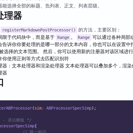
器能选择全部的标题、负列表、正文、列表层级。
处理器
于
的方法，主要区别：
registerMarkdownPostProcessor()
局限于代码块中，而是基于
。
可以通过各种局部
Range
Range
会告诉你你要处理的是哪一部分的文本内容，你也可以在设置中
被选择的文本范围。 然后，你可以使用新的注册器对该区域进
许你使用正则等方式去匹配识别符
理器：文本处理器和渲染处理器 文本处理器可以叠加多个，渲染
理器
口
terABProcessor
(
sim
:
ABProcessorSpecSimp
);
口 - 语法糖版 */
ocessorSpecSimp
{
// 唯一标识