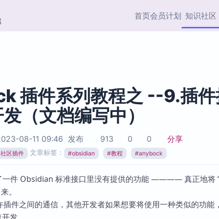
首页
会员计划
知识社区
部
快捷入口
插件与市场
效率产品
社区首页
Obsidian 插件
最近更新
插件市场与国内加速下
Ma
主题标签
载
Ob
ock 插件系列教程之 --9.插
协作者
开发（文档编写中）
视频教程
PKMer Market
Th
加速访问 Obsidian 官方
PK
Top5
热门链接
市场
插
023-08-11 09:46
发布
913
0
0
分享
Zotero 专题
文章标签：
ian社区插件
#
obsidian
#
教程
#
anybock
Zotero 插件
挂
Obsidian 专题
Zotero 插件资源与加速
各
Obsidian 核心插
 做了一件 Obsidian 标准接口里没有提供的功能 ———— 真正地将
服务
面
Obsidian 社区插
出来。
知识管理
ZK
口允许插件之间的通信，其他开发者如果想要将使用一种类似的功能
Zet
速开发。