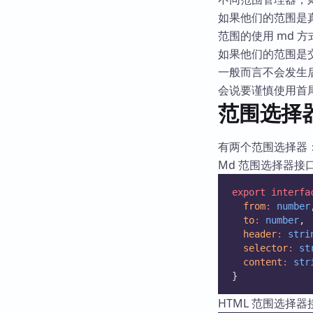
如果他们的范围是
范围的使用 md 
如果他们的范围是交
一般而言不会发生
会说要谨慎使用首
范围选择
有两个范围选择器：
Md 范围选择器接
export
interfa
from
:
number
to
:
number
, 
header
:
stri
selector
:
st
content
:
str
}
HTML 范围选择器