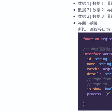
数据 1| 数据 1| 
数据 2| 数据 2| 
数据 3| 数据 3| 
界面| 界面
所以，新版接口为
function
regis
/** ab处理器接
interface
ABPr
id
:
string
name
:
string
match
?:
RegE
detail
?:
str
// type_fr
// type_to
is_show
:
boo
process
:
 (
el
}