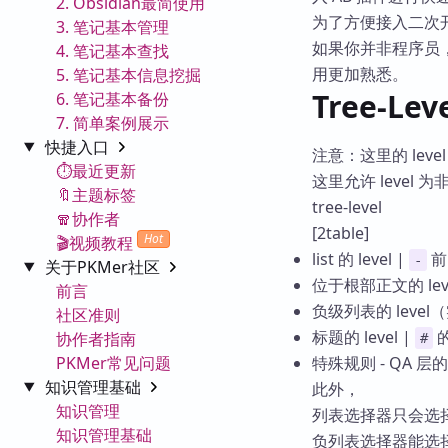
2. Obsidian最简使用
为了方便接入二次
3. 笔记基本管理
如果你并非程序员，
4. 笔记基本查找
用更加熟悉。
5. 笔记基本信息挖掘
Tree-Lev
6. 笔记基本备份
7. 简单案例展示
快捷入口
注意：这里的 lev
⏱️最近更新
这里允许 level 
🔖主题标签
tree-level
🧣协作者
[2table]
Hot
🎬视频教程
list 的 level |
前
-
关于PKMer社区
位于根部正文的 le
前言
负级列表的 level
社区准则
标题的 level |
的
协作者指南
#
PKMer常见问题
特殊规则 - QA 层的 le
知识管理基础
此外，
知识管理
列表选择器只会选
知识管理基础
负列表选择器能选