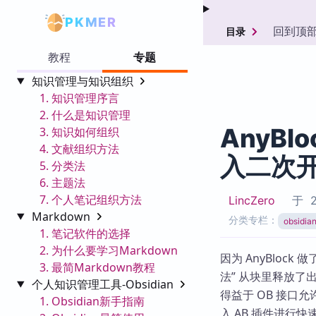
PKMER
回到顶
目录
教程
专题
知识管理与知识组织
1. 知识管理序言
2. 什么是知识管理
AnyBl
3. 知识如何组织
4. 文献组织方法
入二次
5. 分类法
6. 主题法
7. 个人笔记组织方法
LincZero
于
2
Markdown
分类专栏：
obsid
1. 笔记软件的选择
2. 为什么要学习Markdown
因为 AnyBlock
3. 最简Markdown教程
法” 从块里释放了
个人知识管理工具-Obsidian
得益于 OB 接
1. Obsidian新手指南
入 AB 插件进行快