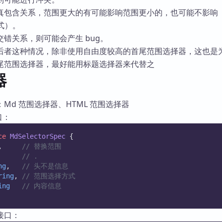
真包含关系，范围更大的有可能影响范围更小的，也可能不影响
方式）。
错关系，则可能会产生 bug。
后者这种情况，除非使用自由度较高的首尾范围选择器，这也是
尾范围选择器，最好能用标题选择器来代替之
器
Md 范围选择器、HTML 范围选择器
口：
ce
MdSelectorSpec
 {
,     
// 替换范围
      
// .
ng
,   
// 头不是信息
ring
, 
// 范围选择方式
ing
// 内容信息
接口：