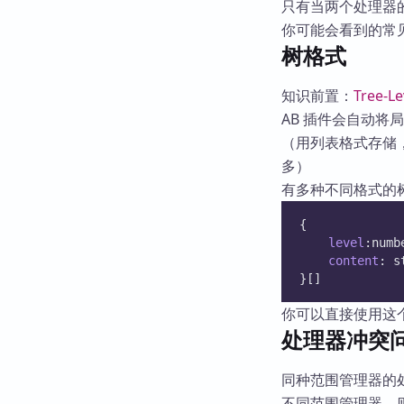
只有当两个处理器的 
你可能会看到的常见数据：L
树格式
知识前置：
Tree-Le
AB 插件会自动
（用列表格式存储，相
多）
有多种不同格式的树，
{
level
:numb
content
: s
}[]
你可以直接使用这
处理器冲突
同种范围管理器的
不同范围管理器，