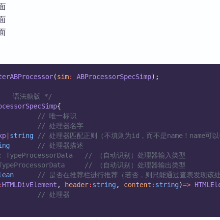
界面
界面
界面
terABProcessor
(
sim
:
ABProcessorSpecSimp
);
口 - 语法糖版 */
ocessorSpecSimp
{
// 唯一标识
// 处理器名字
xp
|
string
// 处理器匹配正则（不填则为id，而不是name！name
ing
// 处理器描述
om: TypeProcessorData   // （自动识别）处理器输入类型
: TypeProcessorData     // （自动识别）处理器输出类型
lean
// 是否在推荐栏进行推荐（若否，则只能通过查表发现该
:
HTMLDivElement
, 
header
:
string
, 
content
:
string
)
=>
HTMLEl
// 处理器