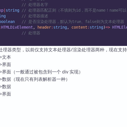
// 处理器名字
xp
|
string
// 处理器匹配正则（不填则为id，而不是name！name
ing
// 处理器描述
boolean
// 是否渲染处理器，默认为true。false则为文本处理器
:
HTMLDivElement
, 
header
:
string
, 
content
:
string
)
=>
HTMLEl
// 处理器
展了处理器类型，以前仅支持文本处理器/渲染处理器两种，现在支
->文本
->界面
->界面（一般通过被包含到一个 div 实现）
 ->数据（现在只有列表解析器一种）
->数据
->界面