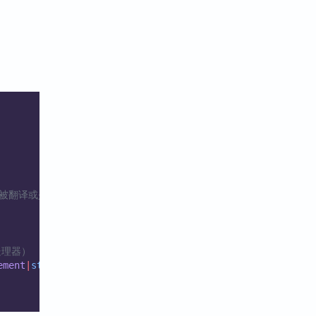
可以被翻译或是重复的）
处理器）
ement
|
string