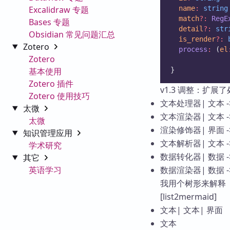
Excalidraw 专题
name
:
string
match
?:
RegE
Bases 专题
detail
?:
str
Obsidian 常见问题汇总
is_render
?:
Zotero
process
:
 (
el
Zotero
基本使用
}
Zotero 插件
v1.3 调整：扩
Zotero 使用技巧
文本处理器| 文本 
太微
文本渲染器| 文本 
太微
渲染修饰器| 界面 
知识管理应用
文本解析器| 文本
学术研究
数据转化器| 数据 
其它
英语学习
数据渲染器| 数据 
我用个树形来解释
[list2mermaid]
文本| 文本| 界面
文本