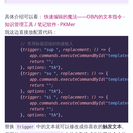
具体介绍可以看：
快速编辑的魔法——OB内的文本指令 -
知识管理工具 / 笔记软件 - PKMer
我这边直接放配置代码：
// 常用标题层级的快捷输入
    {
trigger
: 
"sup "
, 
replacement
: 
()
=>
 {
app.commands.executeCommandById(
"templater-
return
""
;
    }, 
options
: 
"tA"
},
    {
trigger
: 
"su "
, 
replacement
: 
()
=>
 {
app.commands.executeCommandById(
"templater-
return
""
;
    }, 
options
: 
"tA"
},
    {
trigger
: 
"si "
, 
replacement
: 
()
=>
 {
app.commands.executeCommandById(
"templater-
return
""
;
    }, 
options
: 
"tA"
},
替换
中的文本就可以修改成你喜欢的
触发文本
。
trigger