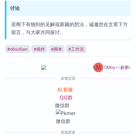
讨论
若阁下有独到的见解或新颖的想法，诚邀您在文章下方
留言，与大家共同探讨。
#
obsidian
#
插件
#
脚本
#
工作流
0
0
分享
Moy
40篇文章
反馈交流
AI 客服
QQ群
微信群
其他渠道