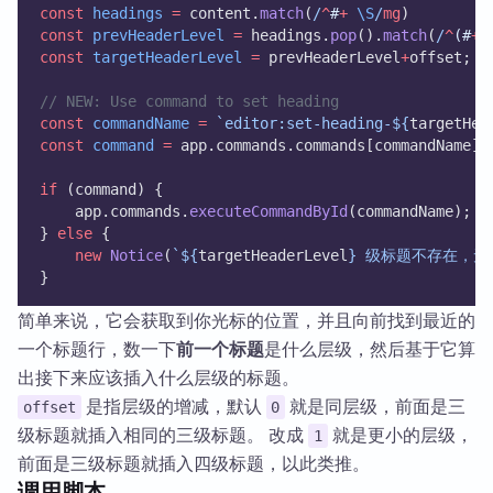
const
headings
=
 content.
match
(
/
^
#
+
\S
/
mg
)
const
prevHeaderLevel
=
 headings.
pop
().
match
(
/
^
(#
+
)
const
targetHeaderLevel
=
 prevHeaderLevel
+
offset;
// NEW: Use command to set heading
const
commandName
=
`editor:set-heading-${
targetHea
const
command
=
 app.commands.commands[commandName];
if
 (command) {
	app.commands.
executeCommandById
(commandName);
} 
else
 {
new
Notice
(
`${
targetHeaderLevel
} 级标题不存在，无
}
简单来说，它会获取到你光标的位置，并且向前找到最近的
一个标题行，数一下
前一个标题
是什么层级，然后基于它算
出接下来应该插入什么层级的标题。
是指层级的增减，默认
就是同层级，前面是三
offset
0
级标题就插入相同的三级标题。 改成
就是更小的层级，
1
前面是三级标题就插入四级标题，以此类推。
调用脚本