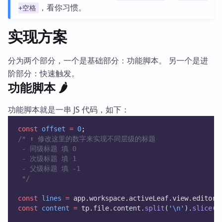
，看你习惯。
+空格
实现方案
分为两个部分，一个是基础部分：功能脚本。 另一个是进
阶部分：快速触发。
功能脚本 🌶️
功能脚本就是一串 JS 代码，如下：
const
offset
=
0
;
/* ⬆️ 修改这里的数字来实现不同层级的标题
 - 同级标题 填 0
 - 次级标题 填 1
 - 父级标题 填 -1
 */
const
lines
=
 app.workspace.activeLeaf.view.editor.
const
content
=
 tp.file.content.
split
(
'
\n
'
).
slice
(
0