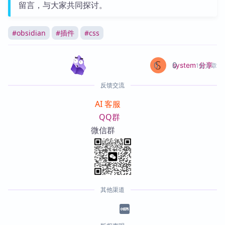
留言，与大家共同探讨。
#
obsidian
#
插件
#
css
0
0
分享
system
1篇文章
反馈交流
AI 客服
QQ群
微信群
其他渠道