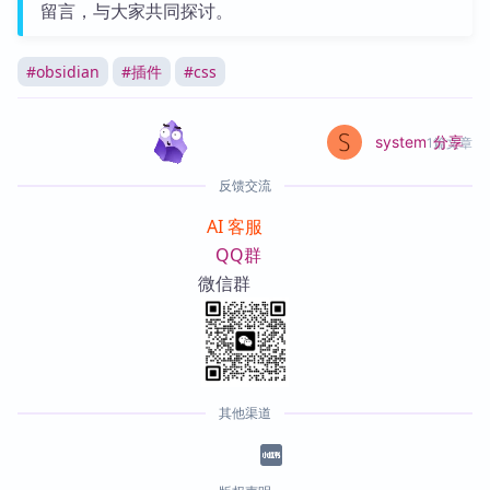
留言，与大家共同探讨。
#
obsidian
#
插件
#
css
分享
system
1篇文章
反馈交流
AI 客服
QQ群
微信群
其他渠道