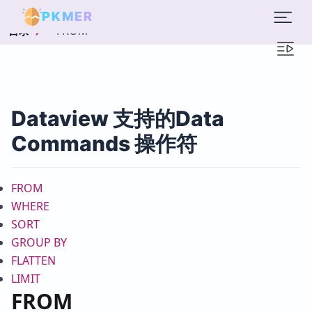
PKMER
FROM
目录
Dataview 支持的Data
Commands 操作符
FROM
WHERE
SORT
GROUP BY
FLATTEN
LIMIT
FROM