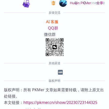
0
0
分享
Huajin
,
PKMer
358篇文章
反馈交流
AI 客服
QQ群
微信群
其他渠道
版权声明
版权声明：所有 PKMer 文章如果需要转载，请附上原文出
处链接。
本文链接：
https://pkmer.cn/show/20230723144325