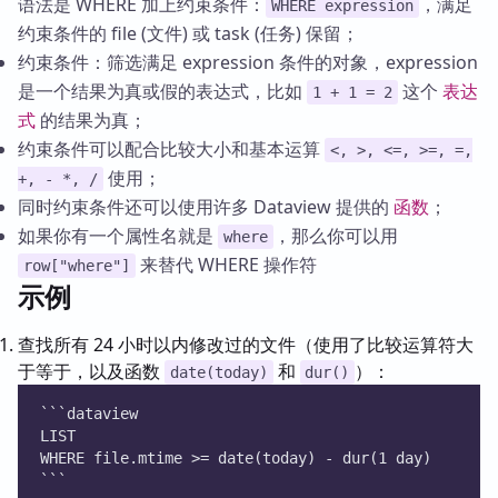
语法是 WHERE 加上约束条件：
，满足
WHERE expression
约束条件的 file (文件) 或 task (任务) 保留；
约束条件：筛选满足 expression 条件的对象，expression
是一个结果为真或假的表达式，比如
这个
表达
1 + 1 = 2
式
的结果为真；
约束条件可以配合比较大小和基本运算
<, >, <=, >=, =,
使用；
+, - *, /
同时约束条件还可以使用许多 Dataview 提供的
函数
；
如果你有一个属性名就是
，那么你可以用
where
来替代 WHERE 操作符
row["where"]
示例
查找所有 24 小时以内修改过的文件（使用了比较运算符大
于等于，以及函数
和
）：
date(today)
dur()
```dataview
LIST
WHERE file.mtime >= date(today) - dur(1 day)
```