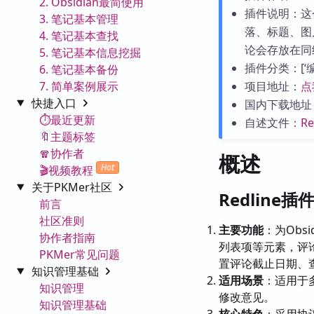
2. Obsidian最简使用
插件说明：这
3. 笔记基本管理
落、标题、图
4. 笔记基本查找
论会存放在同级
5. 笔记基本信息挖掘
插件分类：[‘编辑
6. 笔记基本备份
7. 简单案例展示
项目地址：
点
快捷入口
国内下载地址
⏱️最近更新
自述文件：
R
🔖主题标签
🧣协作者
概述
Hot
🎬视频教程
关于PKMer社区
Redline插
前言
社区准则
主要功能
：为Obs
协作者指南
列表项等元素，评
PKMer常见问题
置评论截止日期、
知识管理基础
适用场景
：适用于
知识管理
修改意见。
知识管理基础