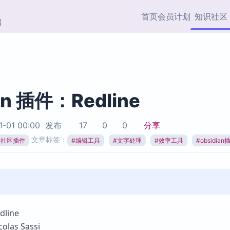
首页
会员计划
知识社区
部
快捷入口
插件与市场
效率产品
社区首页
Obsidian 插件
最近更新
插件市场与国内加速下
Ma
主题标签
载
Ob
an 插件：Redline
协作者
视频教程
PKMer Market
Th
1-01 00:00
发布
17
0
0
分享
加速访问 Obsidian 官方
PK
Top5
文章标签：
热门链接
市场
插
ian社区插件
#
编辑工具
#
文字处理
#
效率工具
#
obsidian
Zotero 专题
Zotero 插件
挂
Obsidian 专题
Zotero 插件资源与加速
各
Obsidian 核心插
服务
面
Obsidian 社区插
知识管理
ZK
line
Zet
as Sassi