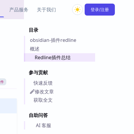
产品服务
关于我们
登录/注册
目录
教程资源
obsidian-插件redline
Simple MindMap
Obsidian 教程
New
rkdown 一键成图的
基础用法、插件与外观
概述
sidian 思维导图插件
片段
Redline插件总结
ino
Obsidian 主题
参与贡献
Mer 出品的闪念笔记
主题下载与外观美化
件
快速反馈
插件
Zotero 教程
修改文章
件集市
Zotero 使用与插件教程
获取全文
类挂件，丰富笔记页
件
自助问答
件
 卡实例库
AI 客服
telkasten 实践示例