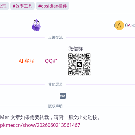
处理
#
效率工具
#
obsidian插件
0
0
AI
4
反馈交流
微信群
AI 客服
QQ群
其他渠道
版权声明
KMer 文章如果需要转载，请附上原文出处链接。
//pkmer.cn/show/2026060213561467