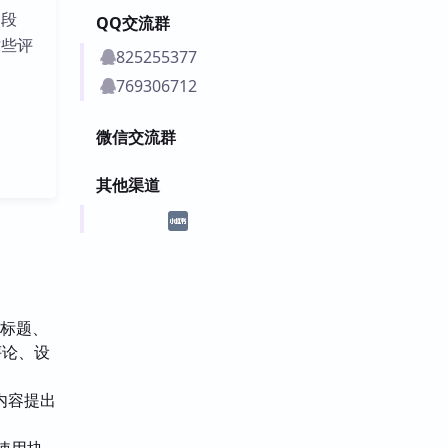
定段
QQ交流群
这些评
825255377
769306712
微信交流群
其他渠道
、标题、
评论、设
内容提出