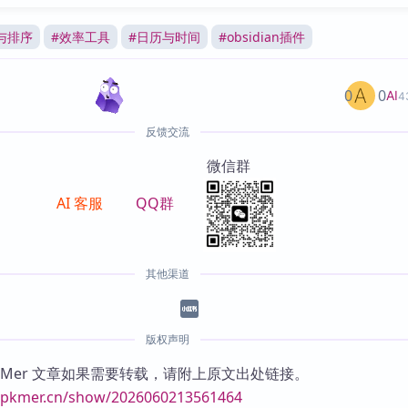
与排序
#
效率工具
#
日历与时间
#
obsidian插件
0
0
AI
4
反馈交流
微信群
AI 客服
QQ群
其他渠道
版权声明
KMer 文章如果需要转载，请附上原文出处链接。
//pkmer.cn/show/2026060213561464