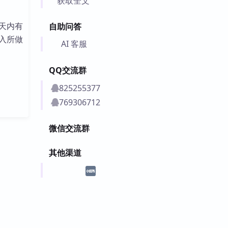
获取全文
N天内有
自助问答
入所做
AI 客服
QQ交流群
825255377
769306712
微信交流群
其他渠道