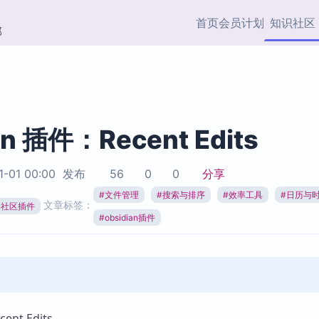
首页
会员计划
知识社区
部
快捷入口
插件与市场
效率产品
社区首页
Obsidian 插件
最近更新
插件市场与国内加速下
Ma
主题标签
载
Ob
an 插件：Recent Edits
协作者
视频教程
PKMer Market
Th
1-01 00:00
发布
56
0
0
分享
加速访问 Obsidian 官方
PK
Top5
热门链接
市场
插
#
文件管理
#
搜索与排序
#
效率工具
#
日历与
文章标签：
ian社区插件
Zotero 专题
#
obsidian插件
Zotero 插件
挂
Obsidian 专题
Zotero 插件资源与加速
各
Obsidian 核心插
服务
面
Obsidian 社区插
知识管理
ZK
Zet
nt Edits