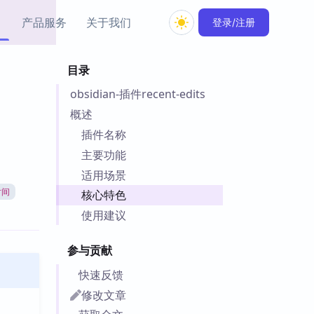
产品服务
关于我们
登录/注册
目录
教程资源
obsidian-插件recent-edits
Simple MindMap
Obsidian 教程
New
rkdown 一键成图的
基础用法、插件与外观
概述
sidian 思维导图插件
片段
插件名称
主要功能
ino
Obsidian 主题
适用场景
Mer 出品的闪念笔记
主题下载与外观美化
件
时间
核心特色
Zotero 教程
使用建议
件集市
Zotero 使用与插件教程
类挂件，丰富笔记页
参与贡献
件
件
快速反馈
 卡实例库
修改文章
telkasten 实践示例