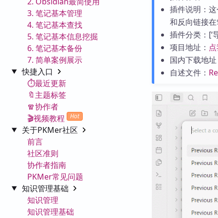
2. Obsidian最简使用
插件说明：这个
3. 笔记基本管理
和反向链接在
4. 笔记基本查找
插件分类：[‘导航
5. 笔记基本信息挖掘
项目地址：
点
6. 笔记基本备份
7. 简单案例展示
国内下载地址
快捷入口
自述文件：
R
⏱️最近更新
🔖主题标签
🧣协作者
Hot
🎬视频教程
关于PKMer社区
前言
社区准则
协作者指南
PKMer常见问题
知识管理基础
知识管理
知识管理基础