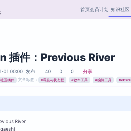
首页
会员计划
知识社区
部
快捷入口
插件与市场
效率产品
社区首页
Obsidian 插件
最近更新
插件市场与国内加速下
Ma
主题标签
载
Ob
an 插件：Previous River
协作者
视频教程
PKMer Market
Th
1-01 00:00
发布
40
0
0
分享
加速访问 Obsidian 官方
PK
Top5
文章标签：
热门链接
市场
插
ian社区插件
#
导航与状态栏
#
效率工具
#
编辑工具
#
obsi
Zotero 专题
Zotero 插件
挂
Obsidian 专题
Zotero 插件资源与加速
各
Obsidian 核心插
服务
面
Obsidian 社区插
知识管理
ZK
ous River
Zet
aeshi