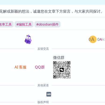
见解或新颖的想法，诚邀您在文章下方留言，与大家共同探讨。
效率工具
#
编辑工具
#
obsidian插件
0
0
AI
4
反馈交流
微信群
AI 客服
QQ群
其他渠道
版权声明