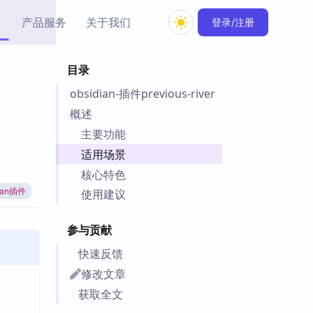
产品服务
关于我们
登录/注册
目录
教程资源
obsidian-插件previous-river
Simple MindMap
Obsidian 教程
New
rkdown 一键成图的
基础用法、插件与外观
概述
sidian 思维导图插件
片段
主要功能
适用场景
ino
Obsidian 主题
核心特色
Mer 出品的闪念笔记
主题下载与外观美化
件
dian插件
使用建议
Zotero 教程
件集市
Zotero 使用与插件教程
参与贡献
类挂件，丰富笔记页
件
快速反馈
件
修改文章
 卡实例库
获取全文
telkasten 实践示例