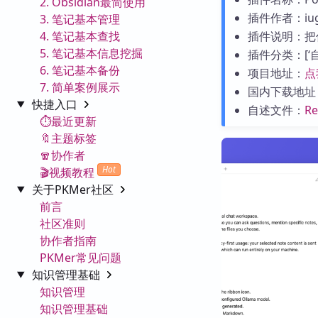
2. Obsidian最简使用
插件作者：iu
3. 笔记基本管理
4. 笔记基本查找
插件说明：把
5. 笔记基本信息挖掘
插件分类：[‘自动
6. 笔记基本备份
项目地址：
点
7. 简单案例展示
国内下载地址
快捷入口
自述文件：
R
⏱️最近更新
🔖主题标签
🧣协作者
Hot
🎬视频教程
关于PKMer社区
前言
社区准则
协作者指南
PKMer常见问题
知识管理基础
知识管理
知识管理基础