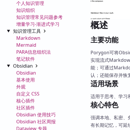
个人知识管理
知识组织
知识管理常见问题参考
概述
增量学习-渐进式学习
知识管理工具
Markdown
主要功能
Mermaid
PARA信息组织法
Porygon可将O
笔记软件
实现流式Markd
Obsidian
能；可通过Mark
Obsidian
认；还能保存并恢
基本使用
适用场景
外观
自定义 CSS
适用于思考、学习
核心插件
核心特色
社区插件
Obsidian 使用技巧
强调本地、私密、
Obsidian 社区周报
有长期记忆，可延续
Dataview 专题