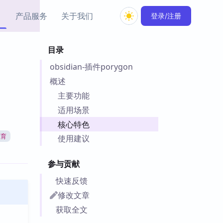
产品服务
关于我们
登录/注册
目录
教程资源
obsidian-插件porygon
Simple MindMap
Obsidian 教程
New
rkdown 一键成图的
基础用法、插件与外观
概述
sidian 思维导图插件
片段
主要功能
适用场景
ino
Obsidian 主题
核心特色
Mer 出品的闪念笔记
主题下载与外观美化
件
教育
使用建议
Zotero 教程
件集市
Zotero 使用与插件教程
参与贡献
类挂件，丰富笔记页
件
快速反馈
件
修改文章
 卡实例库
获取全文
telkasten 实践示例