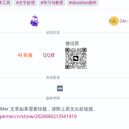
率工具
#
文字处理
#
学习与教育
#
obsidian插件
0
0
AI
4
反馈交流
微信群
AI 客服
QQ群
其他渠道
版权声明
KMer 文章如果需要转载，请附上原文出处链接。
//pkmer.cn/show/2026060213561410