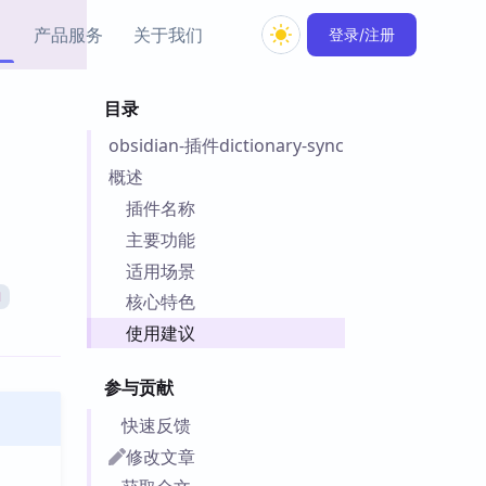
产品服务
关于我们
登录/注册
目录
教程资源
obsidian-插件dictionary-sync
Simple MindMap
Obsidian 教程
New
rkdown 一键成图的
基础用法、插件与外观
概述
sidian 思维导图插件
片段
插件名称
主要功能
ino
Obsidian 主题
适用场景
Mer 出品的闪念笔记
主题下载与外观美化
件
I
核心特色
Zotero 教程
使用建议
件集市
Zotero 使用与插件教程
类挂件，丰富笔记页
参与贡献
件
件
快速反馈
 卡实例库
修改文章
telkasten 实践示例