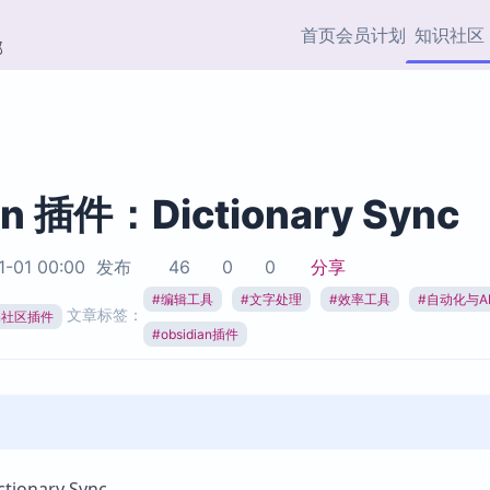
首页
会员计划
知识社区
部
快捷入口
插件与市场
效率产品
社区首页
Obsidian 插件
最近更新
插件市场与国内加速下
Ma
主题标签
载
Ob
an 插件：Dictionary Sync
协作者
视频教程
PKMer Market
Th
1-01 00:00
发布
46
0
0
分享
加速访问 Obsidian 官方
PK
Top5
热门链接
市场
插
#
编辑工具
#
文字处理
#
效率工具
#
自动化与A
文章标签：
ian社区插件
Zotero 专题
#
obsidian插件
Zotero 插件
挂
Obsidian 专题
Zotero 插件资源与加速
各
Obsidian 核心插
服务
面
Obsidian 社区插
知识管理
ZK
Zet
onary Sync