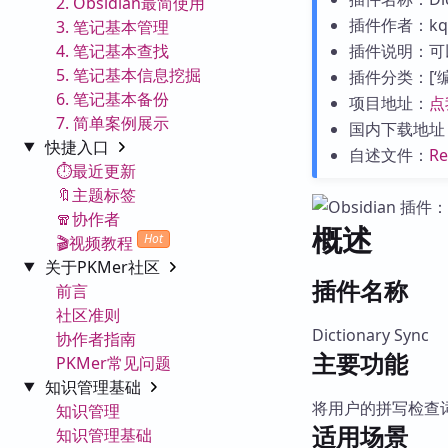
2. Obsidian最简使用
插件作者：kqui
3. 笔记基本管理
4. 笔记基本查找
插件说明：可
5. 笔记基本信息挖掘
插件分类：[‘编辑工
6. 笔记基本备份
项目地址：
点
7. 简单案例展示
国内下载地址
快捷入口
自述文件：
R
⏱️最近更新
🔖主题标签
🧣协作者
概述
Hot
🎬视频教程
关于PKMer社区
插件名称
前言
社区准则
Dictionary Sync
协作者指南
主要功能
PKMer常见问题
知识管理基础
将用户的拼写检查
知识管理
适用场景
知识管理基础