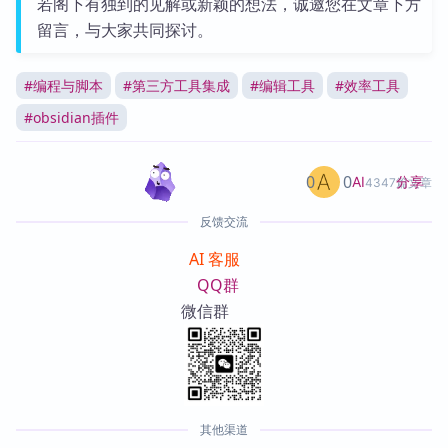
若阁下有独到的见解或新颖的想法，诚邀您在文章下方
留言，与大家共同探讨。
#
编程与脚本
#
第三方工具集成
#
编辑工具
#
效率工具
#
obsidian插件
0
0
分享
AI
4347篇文章
反馈交流
AI 客服
QQ群
微信群
其他渠道