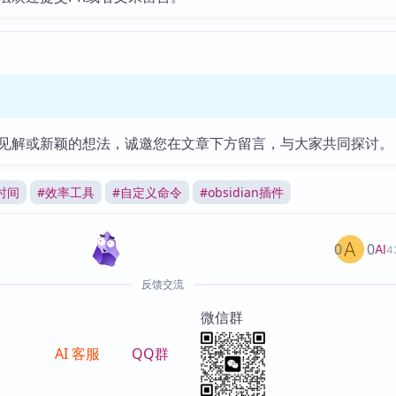
见解或新颖的想法，诚邀您在文章下方留言，与大家共同探讨。
时间
#
效率工具
#
自定义命令
#
obsidian插件
0
0
AI
4
反馈交流
微信群
AI 客服
QQ群