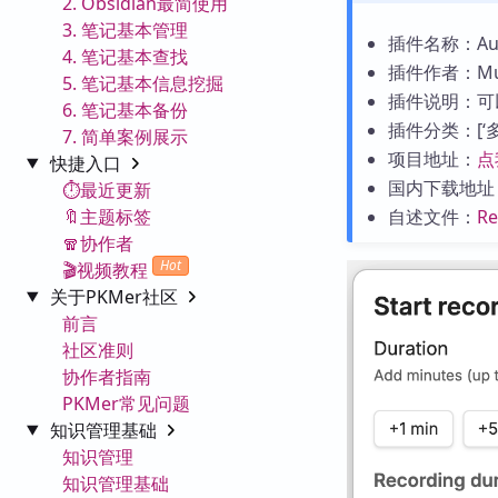
2. Obsidian最简使用
3. 笔记基本管理
插件名称：Audio
4. 笔记基本查找
插件作者：Musa
5. 笔记基本信息挖掘
插件说明：可
6. 笔记基本备份
插件分类：[‘多媒
7. 简单案例展示
项目地址：
点
快捷入口
国内下载地址
⏱️最近更新
🔖主题标签
自述文件：
R
🧣协作者
Hot
🎬视频教程
关于PKMer社区
前言
社区准则
协作者指南
PKMer常见问题
知识管理基础
知识管理
知识管理基础