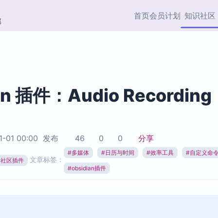
首页
会员计划
知识社区
部
快捷入口
插件与市场
效率产品
社区首页
Obsidian 插件
最近更新
插件市场与国内加速下
Ma
主题标签
载
Ob
an 插件：Audio Recording
协作者
视频教程
PKMer Market
Th
加速访问 Obsidian 官方
PK
Top5
热门链接
市场
插
1-01 00:00
发布
46
0
0
分享
Zotero 专题
#
多媒体
#
日历与时间
#
效率工具
#
自定义命
Zotero 插件
挂
文章标签：
Obsidian 专题
ian社区插件
Zotero 插件资源与加速
各
#
obsidian插件
Obsidian 核心插
服务
面
Obsidian 社区插
知识管理
ZK
Zet