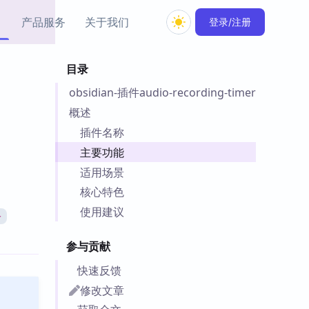
产品服务
关于我们
登录/注册
目录
教程资源
obsidian-插件audio-recording-timer
Simple MindMap
Obsidian 教程
New
rkdown 一键成图的
基础用法、插件与外观
概述
sidian 思维导图插件
片段
插件名称
主要功能
ino
Obsidian 主题
适用场景
Mer 出品的闪念笔记
主题下载与外观美化
件
核心特色
Zotero 教程
使用建议
令
件集市
Zotero 使用与插件教程
类挂件，丰富笔记页
参与贡献
件
件
快速反馈
 卡实例库
修改文章
telkasten 实践示例