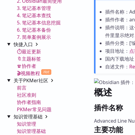
2. Obsidian最简使用
3. 笔记基本管理
插件名称：Adva
4. 笔记基本查找
插件作者：ana
5. 笔记基本信息挖掘
插件说明：这个
6. 笔记基本备份
件里显示绝对
7. 简单案例展示
插件分类：[‘编辑
快捷入口
项目地址：
点
⏱️最近更新
🔖主题标签
国内下载地址
🧣协作者
自述文件：
R
Hot
🎬视频教程
关于PKMer社区
前言
概述
社区准则
协作者指南
插件名称
PKMer常见问题
知识管理基础
Advanced Line N
知识管理
主要功能
知识管理基础