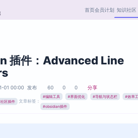
首页
会员计划
知识社区
部
快捷入口
插件与市场
效率产品
社区首页
Obsidian 插件
最近更新
插件市场与国内加速下
Ma
主题标签
载
Ob
an 插件：Advanced Line
协作者
rs
视频教程
PKMer Market
Th
加速访问 Obsidian 官方
PK
Top5
热门链接
市场
插
1-01 00:00
发布
60
0
0
分享
Zotero 专题
#
编辑工具
#
界面优化
#
导航与状态栏
#
效率
Zotero 插件
挂
文章标签：
Obsidian 专题
ian社区插件
Zotero 插件资源与加速
各
#
obsidian插件
Obsidian 核心插
服务
面
Obsidian 社区插
知识管理
ZK
Zet