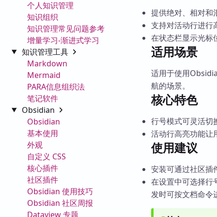
个人知识管理
提供绝对、相对和
知识组织
支持对活动行进行
知识管理常见问题参考
在状态栏显示光标
增量学习-渐进式学习
适用场景
知识管理工具
Markdown
适用于使用Obsid
Mermaid
航的场景。
PARA信息组织法
核心特色
笔记软件
Obsidian
行号模式可灵活切
Obsidian
基本使用
活动行高亮功能让
外观
使用建议
自定义 CSS
核心插件
安装可通过社区插件搜
社区插件
在设置中可选择行号
Obsidian 使用技巧
发时可按文档命令
Obsidian 社区周报
Dataview 专题