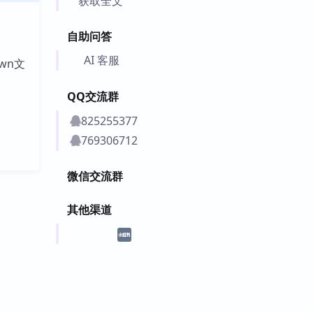
获取全文
自助问答
AI 客服
wn文
QQ交流群
825255377
769306712
微信交流群
其他渠道