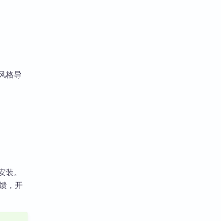
m风格导
件安装。
反馈，开