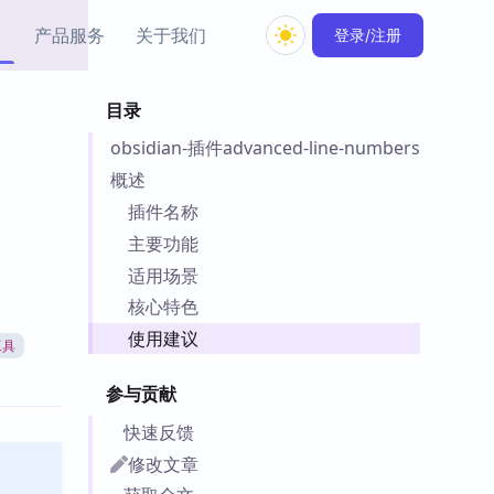
产品服务
关于我们
登录/注册
目录
教程资源
obsidian-插件advanced-line-numbers
Simple MindMap
Obsidian 教程
New
rkdown 一键成图的
基础用法、插件与外观
概述
sidian 思维导图插件
片段
插件名称
主要功能
ino
Obsidian 主题
适用场景
Mer 出品的闪念笔记
主题下载与外观美化
件
核心特色
Zotero 教程
使用建议
工具
件集市
Zotero 使用与插件教程
类挂件，丰富笔记页
参与贡献
件
件
快速反馈
 卡实例库
修改文章
telkasten 实践示例