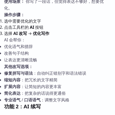
使用场景：
你写了一段话，但觉得表达不够好，想要优
化。
操作步骤：
选中需要优化的文字
点击工具栏的
AI
按钮
选择
AI 改写
→
优化写作
AI 会帮你：
优化语气和措辞
改善句子结构
让表达更清晰流畅
其他改写选项：
修复拼写与语法
：自动纠正错别字和语法错误
缩短内容
：把冗长的文字精简
扩展内容
：让简短的内容更丰富
简化表达
：把复杂的话说得更通俗
专业语气
/
口语语气
：调整文字风格
功能 2：AI 续写