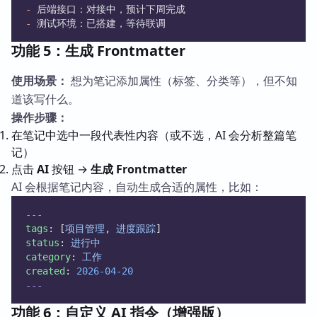
-
 后端接口：对接中，预计下周完成
-
 测试环境：已搭建，等待联调
功能 5：生成 Frontmatter
使用场景：
想为笔记添加属性（标签、分类等），但不知
道该写什么。
操作步骤：
在笔记中选中一段代表性内容（或不选，AI 会分析整篇笔
记）
点击
AI
按钮 →
生成 Frontmatter
AI 会根据笔记内容，自动生成合适的属性，比如：
---
tags
: [
项目管理
, 
进度跟踪
]
status
: 
进行中
category
: 
工作
created
: 
2026-04-20
---
功能 6：自定义 AI 指令（增强版）