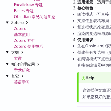
适用场景
：适用于
Excalidraw 专题
核心特色
：
Bases 专题
阅读模式下可直接
Obsidian 常见问题汇总
支持任意表格布局
Zotero
复选框状态改变后立
Zotero
渲染的复选框与源M
基本使用
使用建议
：
Zotero 插件
先在Obsidian
Zotero 使用技巧
太微
创建带有复选框（
太微
在阅读模式下点击
知识管理应用
直接在编辑器中切
学术研究
其它
Help
英语学习
这篇插件文章还
如果您有好的想