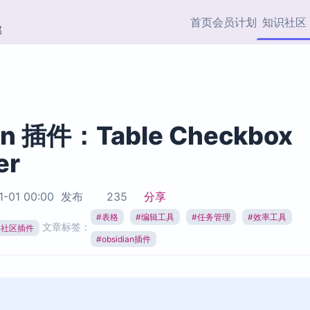
首页
会员计划
知识社区
部
快捷入口
插件与市场
效率产品
社区首页
Obsidian 插件
最近更新
插件市场与国内加速下
Ma
主题标签
载
Ob
an 插件：Table Checkbox
协作者
er
视频教程
PKMer Market
Th
加速访问 Obsidian 官方
PK
Top5
热门链接
市场
插
1-01 00:00
发布
235
分享
Zotero 专题
#
表格
#
编辑工具
#
任务管理
#
效率工具
Zotero 插件
挂
文章标签：
Obsidian 专题
ian社区插件
Zotero 插件资源与加速
各
#
obsidian插件
Obsidian 核心插
服务
面
Obsidian 社区插
知识管理
ZK
Zet