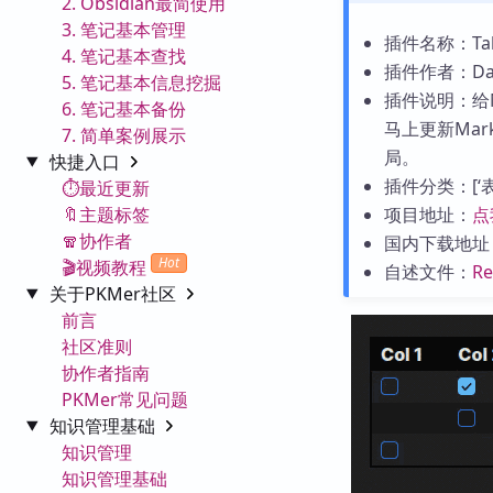
2. Obsidian最简使用
3. 笔记基本管理
插件名称：Table
4. 笔记基本查找
插件作者：Danie
5. 笔记基本信息挖掘
插件说明：给
6. 笔记基本备份
马上更新Ma
7. 简单案例展示
局。
快捷入口
插件分类：[‘表格’
⏱️最近更新
🔖主题标签
项目地址：
点
🧣协作者
国内下载地址
Hot
🎬视频教程
自述文件：
R
关于PKMer社区
前言
社区准则
协作者指南
PKMer常见问题
知识管理基础
知识管理
知识管理基础