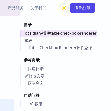
产品服务
关于我们
登录/注册
目录
教程资源
obsidian-插件table-checkbox-renderer
Simple MindMap
Obsidian 教程
New
rkdown 一键成图的
基础用法、插件与外观
概述
sidian 思维导图插件
片段
Table Checkbox Renderer插件总结
ino
Obsidian 主题
参与贡献
Mer 出品的闪念笔记
主题下载与外观美化
件
快速反馈
Zotero 教程
修改文章
件集市
Zotero 使用与插件教程
获取全文
类挂件，丰富笔记页
件
自助问答
件
 卡实例库
AI 客服
telkasten 实践示例