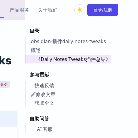
产品服务
关于我们
登录/注册
目录
教程资源
obsidian-插件daily-notes-tweaks
Simple MindMap
Obsidian 教程
New
rkdown 一键成图的
基础用法、插件与外观
概述
sidian 思维导图插件
片段
ks
《Daily Notes Tweaks插件总结》
ino
Obsidian 主题
参与贡献
Mer 出品的闪念笔记
主题下载与外观美化
件
快速反馈
义命令
Zotero 教程
修改文章
件集市
Zotero 使用与插件教程
获取全文
类挂件，丰富笔记页
件
自助问答
件
 卡实例库
AI 客服
telkasten 实践示例