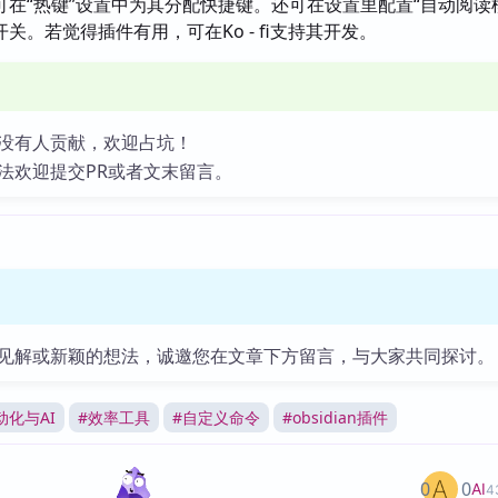
”命令，可在“热键”设置中为其分配快捷键。还可在设置里配置“自动阅读
关。若觉得插件有用，可在Ko - fi支持其开发。
没有人贡献，欢迎占坑！
法欢迎提交PR或者文末留言。
见解或新颖的想法，诚邀您在文章下方留言，与大家共同探讨。
动化与AI
#
效率工具
#
自定义命令
#
obsidian插件
0
0
AI
4