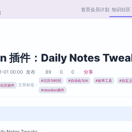
首页
会员计划
知识社区
部
快捷入口
插件与市场
效率产品
社区首页
Obsidian 插件
最近更新
插件市场与国内加速下
Ma
主题标签
载
Ob
an 插件：Daily Notes Twea
协作者
视频教程
PKMer Market
Th
1-01 00:00
发布
89
0
0
分享
加速访问 Obsidian 官方
PK
Top5
热门链接
市场
插
#
日历与时间
#
自动化与AI
#
效率工具
#
自定
文章标签：
ian社区插件
Zotero 专题
#
obsidian插件
Zotero 插件
挂
Obsidian 专题
Zotero 插件资源与加速
各
Obsidian 核心插
服务
面
Obsidian 社区插
知识管理
ZK
Zet
 Notes Tweaks