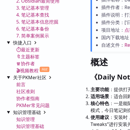
2. Obsidian最简使用
插件作者：René
3. 笔记基本管理
4. 笔记基本查找
插件说明：打
5. 笔记基本信息挖掘
插件分类：[‘日历
6. 笔记基本备份
项目地址：
点
7. 简单案例展示
国内下载地址
快捷入口
自述文件：
R
⏱️最近更新
🔖主题标签
概述
🧣协作者
Hot
🎬视频教程
《Daily N
关于PKMer社区
前言
主要功能
：提供打
社区准则
适用场景
：适合回
协作者指南
核心特色
：一是能
PKMer常见问题
模式，今日笔记则
知识管理基础
使用建议
：安装时，
知识管理
Tweaks”进行安装并
知识管理基础