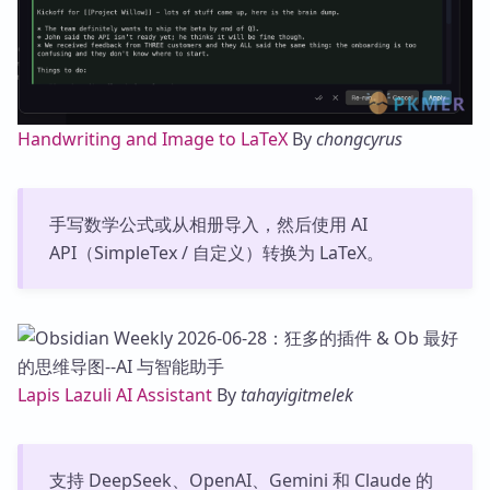
Handwriting and Image to LaTeX
By
chongcyrus
手写数学公式或从相册导入，然后使用 AI
API（SimpleTex / 自定义）转换为 LaTeX。
Lapis Lazuli AI Assistant
By
tahayigitmelek
支持 DeepSeek、OpenAI、Gemini 和 Claude 的