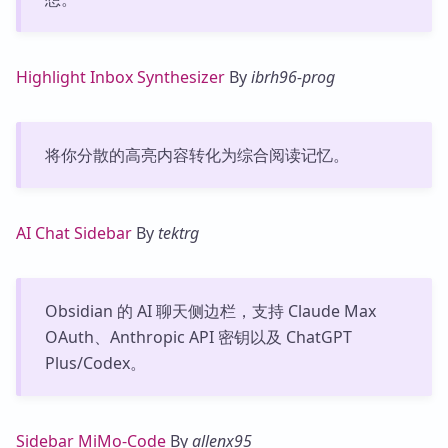
Highlight Inbox Synthesizer
By
ibrh96-prog
将你分散的高亮内容转化为综合阅读记忆。
AI Chat Sidebar
By
tektrg
Obsidian 的 AI 聊天侧边栏，支持 Claude Max
OAuth、Anthropic API 密钥以及 ChatGPT
Plus/Codex。
Sidebar MiMo-Code
By
allenx95