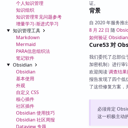
个人知识管理
证。
背景
知识组织
知识管理常见问题参考
自 2020 年服务
增量学习-渐进式学习
8 月 22 日
随
Obsid
知识管理工具
Markdown
如何验证 Obsidia
Cure53 对 Ob
Mermaid
PARA信息组织法
我们委托了总部位
笔记软件
加密机制）进行审
Obsidian
Obsidian
欢迎阅读
调查结果
基本使用
报告发现了四个低优
外观
了这些修复方案，
自定义 CSS
核心插件
社区插件
必须肯定 Ob
Obsidian 使用技巧
这一积极主动的
Obsidian 社区周报
Dataview 专题