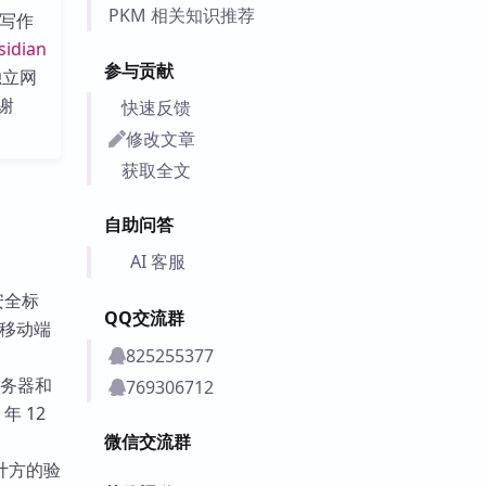
PKM 相关知识推荐
间写作
sidian
参与贡献
其独立网
谢
快速反馈
修改文章
获取全文
自助问答
AI 客服
安全标
QQ交流群
和移动端
825255377
服务器和
769306712
 年 12
微信交流群
计方的验