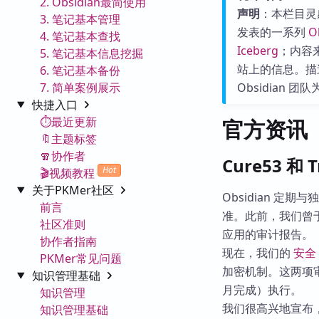
2. Obsidian最简使用
声明
：本栏目灵
3. 笔记基本管理
发表的一系列
O
4. 笔记基本查找
Iceberg
；内容来源
5. 笔记基本信息挖掘
站上的信息。描
6. 笔记基本备份
7. 简单案例展示
Obsidian
快捷入口
⏱️最近更新
官方资讯
🔖主题标签
🧣协作者
Cure53 和 T
Hot
🎬视频教程
关于PKMer社区
Obsidian 定
前言
准。此前，我们曾
社区准则
应用的审计报告。
协作者指南
现在，我们的
安全
PKMer常见问题
加密机制。这两项
知识管理基础
月完成）执行。
知识管理
我们很高兴地宣布
知识管理基础