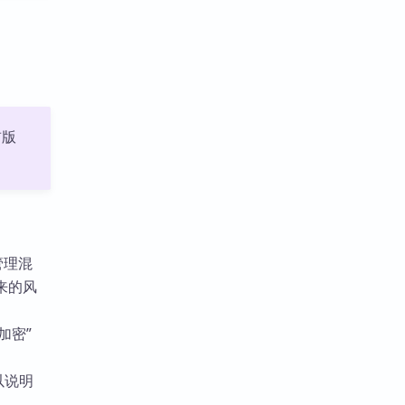
：
前版
管理混
来的风
加密”
以说明