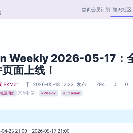
首页
会员计划
知识社区
部
快捷入口
插件与市场
效率产品
社区首页
Obsidian 插件
最近更新
插件市场与国内加速下
Ma
主题标签
载
Ob
an Weekly 2026-05-17
协作者
件页面上线！
视频教程
PKMer Market
Th
加速访问 Obsidian 官方
PK
Top5
热门链接
市场
插
夜
,
PKMer
于
2026-05-18 12:23
发布
794
0
0
Zotero 专题
文章标签：
ian社区周报
#
Weekly
#
Obsidian
Zotero 插件
挂
Obsidian 专题
Zotero 插件资源与加速
各
Obsidian 核心插
服务
面
Obsidian 社区插
知识管理
ZK
Zet
04-25 21:00 ~ 2026-05-17 21:00