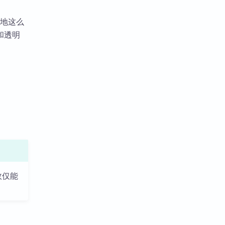
心地这么
和透明
故仅能
。