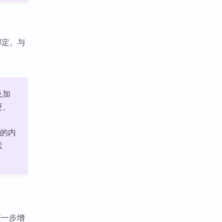
密绑定。与
及加
更、
件的内
状
力进一步增