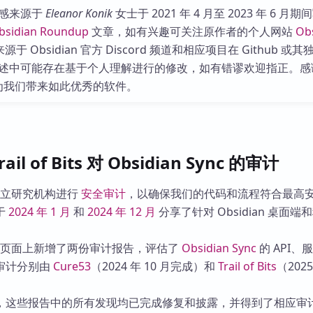
库
感来源于
Eleanor Konik
女士于 2021 年 4 月至 2023 年 6 月期
bsidian Roundup
文章，如有兴趣可关注原作者的个人网站
Ob
于 Obsidian 官方 Discord 频道和相应项目在 Github 或
述中可能存在基于个人理解进行的修改，如有错谬欢迎指正。感
 团队为我们带来如此优秀的软件。
rail of Bits 对 Obsidian Sync 的审计
期与独立研究机构进行
安全审计
，以确保我们的代码和流程符合最高
于
2024 年 1 月
和
2024 年 12 月
分享了针对 Obsidian 桌面端
页面上新增了两份审计报告，评估了
Obsidian Sync
的 API、
审计分别由
Cure53
（2024 年 10 月完成）和
Trail of Bits
（2025
，这些报告中的所有发现均已完成修复和披露，并得到了相应审