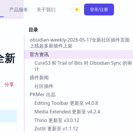
产品服务
关于我们
登录/注册
目录
教程资源
obsidian-weekly-2026-05-17全新社区插件页面
Simple MindMap
Obsidian 教程
New
上线超多新插件上架
rkdown 一键成图的
基础用法、插件与外观
sidian 思维导图插件
片段
官方资讯
：全新
Cure53 和 Trail of Bits 对 Obsidian Sync 的审
ino
Obsidian 主题
计
Mer 出品的闪念笔记
主题下载与外观美化
插件新闻
件
分享
社区插件
Zotero 教程
PKMer 出品
件集市
Zotero 使用与插件教程
类挂件，丰富笔记页
Editing Toolbar 更新至 v4.0.8
件
Media Extended 更新至 v4.2.4
件
Thino 更新至 v3.0.12
 卡实例库
Zotlit 更新至 v1.1.12
telkasten 实践示例