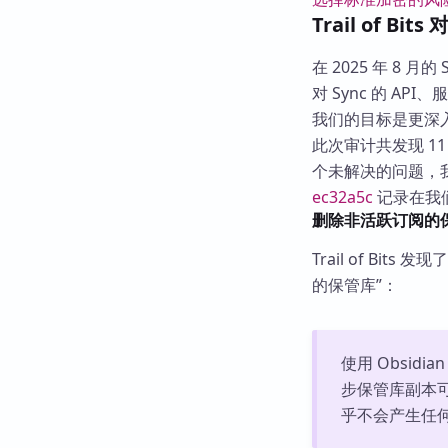
Trail of Bit
在 2025 年 8
对 Sync 的 A
我们的目标是更深入地
此次审计共发现 11 
个未解决的问题，我
ec32a5c
记录在我
删除非活跃订阅的
Trail of Bi
的保管库”：
使用 Obsid
步保管库副本可
乎不会产生任