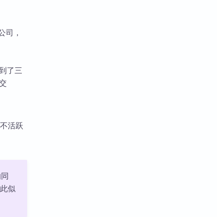
公司，
提到了三
提交
订阅不活跃
的同
因此似