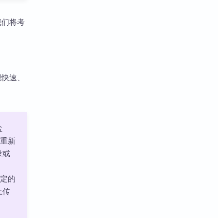
我们将考
。
现快速、
盐
免重新
录或
选定的
上传