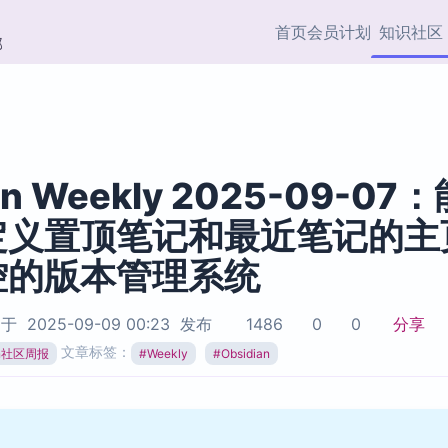
首页
会员计划
知识社区
部
快捷入口
插件与市场
效率产品
社区首页
Obsidian 插件
最近更新
插件市场与国内加速下
Ma
主题标签
载
Ob
an Weekly 2025-09-07
协作者
定义置顶笔记和最近笔记的主
视频教程
PKMer Market
Th
加速访问 Obsidian 官方
PK
控的版本管理系统
Top5
热门链接
市场
插
Zotero 专题
Zotero 插件
挂
于
2025-09-09 00:23
发布
1486
0
0
分享
Obsidian 专题
Zotero 插件资源与加速
各
文章标签：
ian社区周报
#
Weekly
#
Obsidian
Obsidian 核心插
服务
面
Obsidian 社区插
知识管理
ZK
Zet