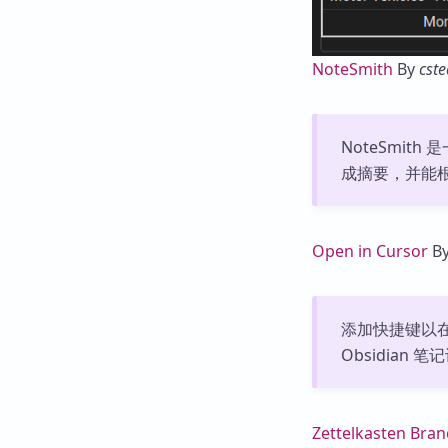
NoteSmith
By
cst
NoteSmit
成摘要，并能
Open in Cursor
B
添加快捷键以在 
Obsidian
Zettelkasten Bran