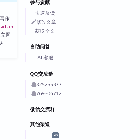
参与贡献
快速反馈
间写作
修改文章
sidian
获取全文
其独立网
谢
自助问答
AI 客服
QQ交流群
825255377
769306712
微信交流群
其他渠道