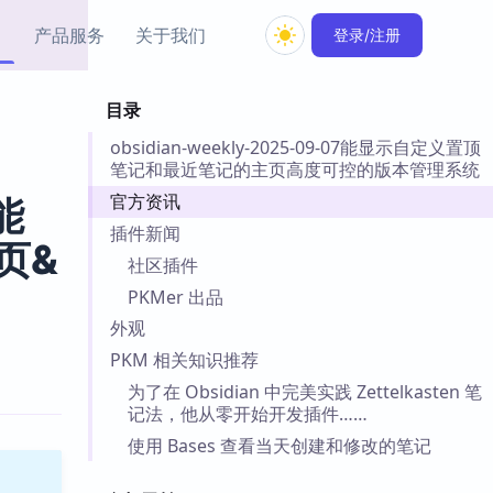
产品服务
关于我们
登录/注册
目录
教程资源
obsidian-weekly-2025-09-07能显示自定义置顶
Simple MindMap
Obsidian 教程
New
笔记和最近笔记的主页高度可控的版本管理系统
rkdown 一键成图的
基础用法、插件与外观
sidian 思维导图插件
片段
官方资讯
：能
插件新闻
页&
ino
Obsidian 主题
社区插件
Mer 出品的闪念笔记
主题下载与外观美化
PKMer 出品
件
外观
Zotero 教程
件集市
Zotero 使用与插件教程
PKM 相关知识推荐
类挂件，丰富笔记页
为了在 Obsidian 中完美实践 Zettelkasten 笔
件
记法，他从零开始开发插件……
件
使用 Bases 查看当天创建和修改的笔记
 卡实例库
telkasten 实践示例