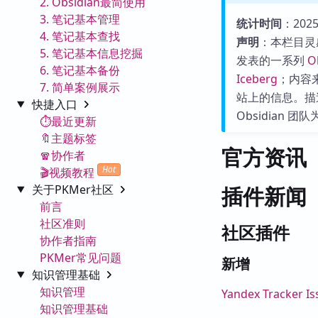
2. Obsidian最简使用
3. 笔记基本管理
统计时间
：2025-
4. 笔记基本查找
声明
：本栏目灵
5. 笔记基本信息挖掘
发表的一系列
O
6. 笔记基本备份
Iceberg
；内容来源
7. 简单案例展示
站上的信息。描
快捷入口
Obsidian
⏱️最近更新
🔖主题标签
官方资讯
🧣协作者
Hot
🎬视频教程
关于PKMer社区
插件新闻
前言
社区准则
社区插件
协作者指南
PKMer常见问题
新增
知识管理基础
知识管理
Yandex Tracker Is
知识管理基础