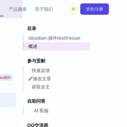
产品服务
关于我们
登录/注册
目录
教程资源
obsidian-插件textfresser
Simple MindMap
Obsidian 教程
New
rkdown 一键成图的
基础用法、插件与外观
概述
sidian 思维导图插件
片段
参与贡献
ino
Obsidian 主题
快速反馈
Mer 出品的闪念笔记
主题下载与外观美化
件
修改文章
dian插件
Zotero 教程
获取全文
件集市
Zotero 使用与插件教程
类挂件，丰富笔记页
自助问答
件
件
AI 客服
 卡实例库
telkasten 实践示例
QQ交流群