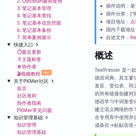
2. Obsidian最简使用
插件说明：基
3. 笔记基本管理
插件分类：[‘学习
4. 笔记基本查找
项目地址：
点
5. 笔记基本信息挖掘
国内下载地址
6. 笔记基本备份
7. 简单案例展示
自述文件：
R
快捷入口
⏱️最近更新
概述
🔖主题标签
🧣协作者
Textfresser
Hot
🎬视频教程
德语词典。其主要功
关于PKMer社区
发音、变位表、同义
前言
的所有链接创建对
社区准则
德语学习中词形变
协作者指南
建立语义网络的学习场
PKMer常见问题
在专用库中使用并
知识管理基础
知识管理
成条目→粘贴语境
知识管理基础