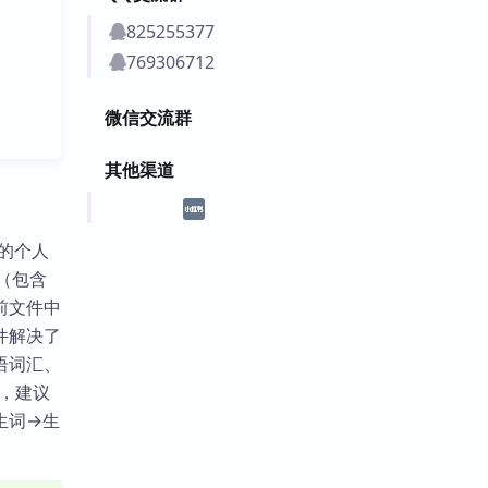
825255377
769306712
微信交流群
其他渠道
境的个人
目（包含
前文件中
件解决了
语词汇、
能，建议
生词→生