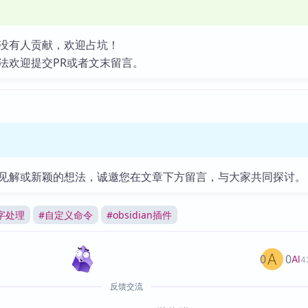
没有人贡献，欢迎占坑！
法欢迎提交PR或者文末留言。
见解或新颖的想法，诚邀您在文章下方留言，与大家共同探讨。
字处理
#
自定义命令
#
obsidian插件
0
0
AI
4
反馈交流