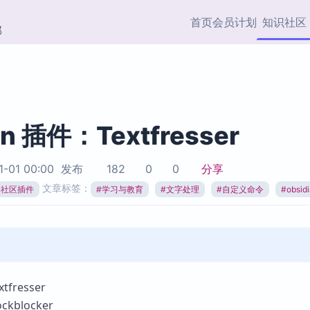
首页
会员计划
知识社区
部
快捷入口
插件与市场
效率产品
社区首页
Obsidian 插件
最近更新
插件市场与国内加速下
Ma
主题标签
载
Ob
an 插件：Textfresser
协作者
视频教程
PKMer Market
Th
1-01 00:00
发布
182
0
0
分享
加速访问 Obsidian 官方
PK
Top5
文章标签：
热门链接
市场
插
ian社区插件
#
学习与教育
#
文字处理
#
自定义命令
#
obsi
Zotero 专题
Zotero 插件
挂
Obsidian 专题
Zotero 插件资源与加速
各
Obsidian 核心插
服务
面
Obsidian 社区插
知识管理
ZK
fresser
Zet
kblocker