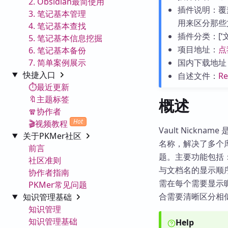
2. Obsidian最简使用
插件说明：覆
3. 笔记基本管理
用来区分那些
4. 笔记基本查找
插件分类：[‘文件
5. 笔记基本信息挖掘
项目地址：
点
6. 笔记基本备份
7. 简单案例展示
国内下载地址
快捷入口
自述文件：
R
⏱️最近更新
🔖主题标签
概述
🧣协作者
Hot
🎬视频教程
Vault Nickn
关于PKMer社区
名称，解决了多个库因
前言
题。主要功能包括
社区准则
与文档名的显示顺
协作者指南
需在每个需要显示
PKMer常见问题
合需要清晰区分相
知识管理基础
知识管理
知识管理基础
Help