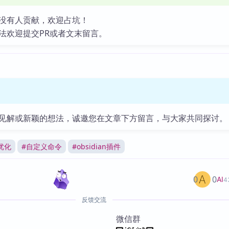
没有人贡献，欢迎占坑！
法欢迎提交PR或者文末留言。
见解或新颖的想法，诚邀您在文章下方留言，与大家共同探讨。
优化
#
自定义命令
#
obsidian插件
0
0
AI
4
反馈交流
微信群