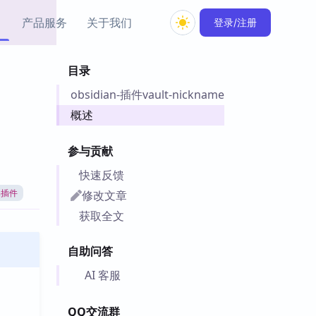
产品服务
关于我们
登录/注册
目录
教程资源
obsidian-插件vault-nickname
Simple MindMap
Obsidian 教程
New
rkdown 一键成图的
基础用法、插件与外观
概述
sidian 思维导图插件
片段
参与贡献
ino
Obsidian 主题
快速反馈
Mer 出品的闪念笔记
主题下载与外观美化
件
修改文章
an插件
Zotero 教程
获取全文
件集市
Zotero 使用与插件教程
类挂件，丰富笔记页
自助问答
件
件
AI 客服
 卡实例库
telkasten 实践示例
QQ交流群