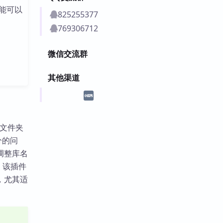
能可以
825255377
769306712
微信交流群
其他渠道
改文件夹
分的问
调整库名
。该插件
，尤其适