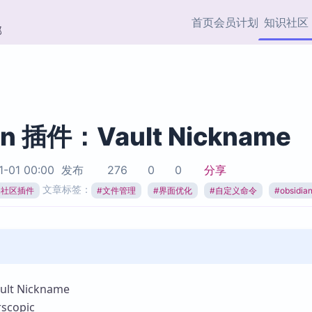
首页
会员计划
知识社区
部
快捷入口
插件与市场
效率产品
社区首页
Obsidian 插件
最近更新
插件市场与国内加速下
Ma
主题标签
载
Ob
an 插件：Vault Nickname
协作者
视频教程
PKMer Market
Th
1-01 00:00
发布
276
0
0
分享
加速访问 Obsidian 官方
PK
Top5
文章标签：
热门链接
市场
插
ian社区插件
#
文件管理
#
界面优化
#
自定义命令
#
obsidi
Zotero 专题
Zotero 插件
挂
Obsidian 专题
Zotero 插件资源与加速
各
Obsidian 核心插
服务
面
Obsidian 社区插
知识管理
ZK
t Nickname
Zet
copic