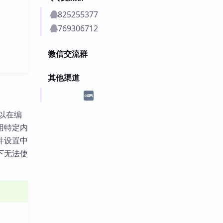
825255377
769306712
微信交流群
其他渠道
可以在编
用特定内
件设置中
下无法使