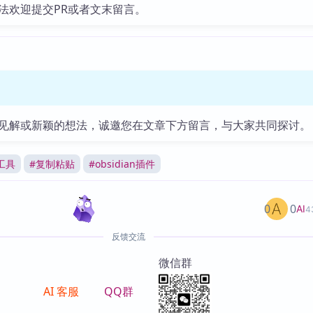
法欢迎提交PR或者文末留言。
见解或新颖的想法，诚邀您在文章下方留言，与大家共同探讨。
工具
#
复制粘贴
#
obsidian插件
0
0
AI
4
反馈交流
微信群
AI 客服
QQ群