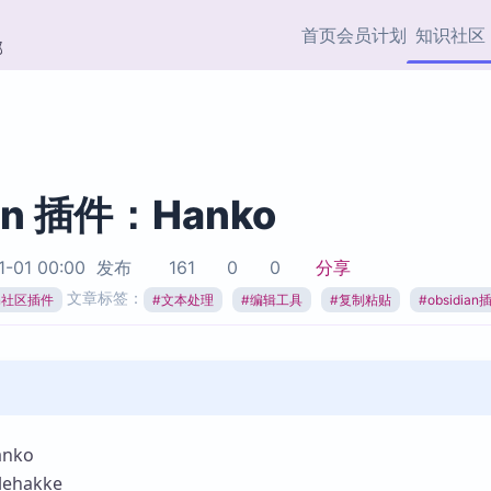
首页
会员计划
知识社区
部
快捷入口
插件与市场
效率产品
社区首页
Obsidian 插件
最近更新
插件市场与国内加速下
Ma
主题标签
载
Ob
ian 插件：Hanko
协作者
视频教程
PKMer Market
Th
1-01 00:00
发布
161
0
0
分享
加速访问 Obsidian 官方
PK
Top5
文章标签：
热门链接
市场
插
ian社区插件
#
文本处理
#
编辑工具
#
复制粘贴
#
obsidian
Zotero 专题
Zotero 插件
挂
Obsidian 专题
Zotero 插件资源与加速
各
Obsidian 核心插
服务
面
Obsidian 社区插
知识管理
ZK
nko
Zet
ehakke