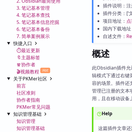
2. Obsidian最简使用
插件说明：注
3. 笔记基本管理
插件分类：[‘文本
4. 笔记基本查找
项目地址：
点
5. 笔记基本信息挖掘
国内下载地址
6. 笔记基本备份
7. 简单案例展示
自述文件：
R
快捷入口
⏱️最近更新
概述
🔖主题标签
🧣协作者
此Obsidian
Hot
🎬视频教程
辑模式下通过右键
关于PKMer社区
容的场景。插件还
前言
管理已注册的文本
社区准则
用，且在移动设备
协作者指南
PKMer常见问题
Help
知识管理基础
知识管理
知识管理基础
这篇插件文章还