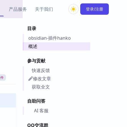
产品服务
关于我们
登录/注册
目录
教程资源
obsidian-插件hanko
Simple MindMap
Obsidian 教程
New
rkdown 一键成图的
基础用法、插件与外观
概述
sidian 思维导图插件
片段
参与贡献
ino
Obsidian 主题
快速反馈
Mer 出品的闪念笔记
主题下载与外观美化
件
修改文章
插件
Zotero 教程
获取全文
件集市
Zotero 使用与插件教程
类挂件，丰富笔记页
自助问答
件
件
AI 客服
 卡实例库
telkasten 实践示例
QQ交流群