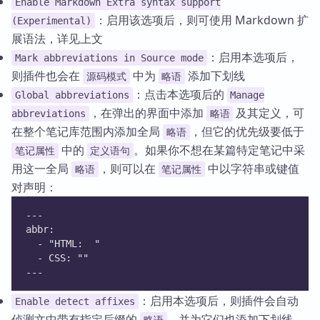
Enable Markdown Extra syntax support
：启用该选项后，则可使用 Markdown 扩
(Experimental)
展语法，详见上文
：启用本选项后，
Mark abbreviations in Source mode
则插件也会在
中为
添加下划线
源码模式
略语
：点击本选项后的
Global abbreviations
Manage
，在弹出的界面中添加
及其定义，可
abbreviations
略语
在整个笔记库范围内添加全局
，但它的优先级要低于
略语
中的
。如果你不想在某篇特定笔记中采
笔记属性
定义语句
用这一全局
，则可以在
中以字符串或键值
略语
笔记属性
对声明：
---
abbr:
  - "HTML:  "
  - CSS: ""
---
：启用本选项后，则插件会自动
Enable detect affixes
侦测文中带有指定后缀的
，并为它们也添加下划线，