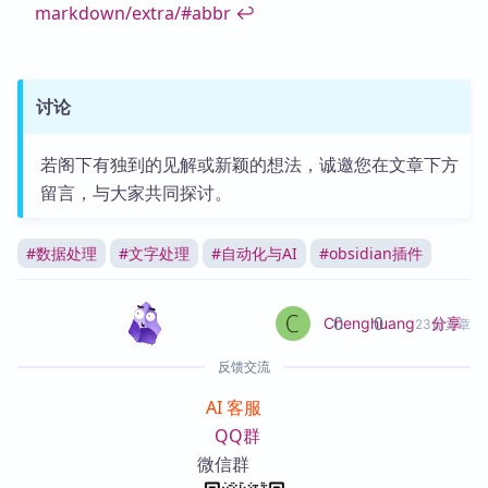
markdown/extra/#abbr
↩
讨论
若阁下有独到的见解或新颖的想法，诚邀您在文章下方
留言，与大家共同探讨。
#
数据处理
#
文字处理
#
自动化与AI
#
obsidian插件
0
0
分享
Chenghuang
23篇文章
反馈交流
AI 客服
QQ群
微信群