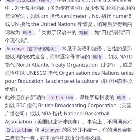
Abbreviation（缩写）
中，对于常用词组（多为专有名词）及少数常用词所采用的
简便写法，如以 cm 指代 centimeter，No. 指代 numerō
或 UN 指代 the United Nations 等情况，缩写后所得到的
1
词称为
。
类似于汉语中的
，如“四化”指代“四
略语
简称
个现代化”。
常见于英语和法语，它指的是那
Acronym（首字母缩略词）
些以词的形式发音，而非逐字母拼读的
，如以 NATO
略语
指代 North Atlantic Treaty Organization（北约），或是
法语中以 UNESCO 指代 Organisation des Nations unies
pour l’éducation, la science et la culture（联合国教科文
组织）。
此外还存在所谓的
，即逐字母拼读的
，
Initialism
略语
如以 BBC 指代 British Broadcasting Corporation（英国
广播公司）或以 NBA 指代 National Basketball
Association（美国职业篮球联赛）。事实上，不同词典对
和
的区分并不统一，有的词典会将
Initialism
Acronym
二者归为一类，在本插件中就没分得那么细。