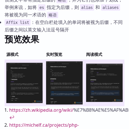
略语
举例来说，如将
指定为后缀，则
和
es
alias
aliases
将被视为同一术语的
略语
：在空白栏处填入的单词将被视为后缀，不同
Affix list
后缀之间以英文输入法逗号隔开
预览效果
源模式
实时预览
阅读模式
Footnotes
https://zh.wikipedia.org/wiki/
%E7%B8%AE%E5%AF%AB
↩
https://michelf.ca/projects/php-