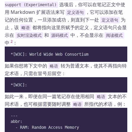
选项后，你可以在笔记正文中使
support (Experimental)
用 Markdown 扩展语法来写
，它可以添加在笔
定义语句
记的任何位置，一旦添加成功，则直到下一处
为
定义语句
止，该
都将指向这里所赋予的定义，定义语句只会显
略语
示在
和
中，不会显示在
实时渲染模式
源码模式
阅读模式
2
中
：
*[W3C]: World Wide Web Consortium
如果你想将下文中的
转为普通文本，使其不再指向特
略语
定术语，只需在冒号后留空：
*[W3C]: 
如此一来，即便在同一篇笔记存在使用相同
文本的不
略语
同术语，也可根据需要随时调整
所指代的术语，例：
略语
---
abbr:
  - RAM: Random Access Memory