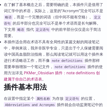
在了解了基本概念之后，需要明确的是，本插件只是借用了
词汇学中的术语，实际上，这里的“Acronym”完全可以不是
，而是一个完整的词语（但中间不能有空格）。
略语
定义
的后半部分也完全可以不是单个术语而是长句解释。
语句
下文用
指代
中的前半部分仅仅是出于简洁
略语
定义语句
需要。
本插件适合用在术语不具有全局性的某篇文献的阅读笔记
中，举例来说，我并非医学专业，只是出于个人保健需要阅
读中国高血脂防治指南，那么阅读笔记就可以用这个插件来
进行术语略语工作，而不像
插件那样
note definitions
需要单独增加一个笔记文件，
插件的使
note definitions
用方法详见
PKMer_Obsidian 插件：note definitions 创
建属于你自己的术语表
。
插件基本用法
在设置中指定某个
为存放
的位置，
属性名称
定义语句
插件就会自动监测笔记中的
Abbreviations and Acronyms