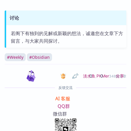
讨论
若阁下有独到的见解或新颖的想法，诚邀您在文章下方
留言，与大家共同探讨。
#
Weekly
#
Obsidian
0
0
分享
淡水鱼
,
PKMer
348篇文章
反馈交流
AI 客服
QQ群
微信群