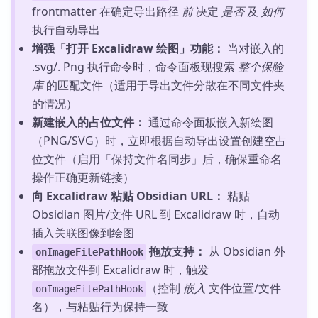
frontmatter 在确定导出路径
前
决定
是否
及
如何
执行自动导出
增强「打开 Excalidraw 绘图」功能：
当对嵌入的
.svg/. Png 执行命令时，命令面板现搜索
整个保险
库
的匹配文件（适用于导出文件分散在不同文件夹
的情况）
新建嵌入的占位文件：
通过命令面板嵌入新绘图
（PNG/SVG）时，立即根据自动导出设置创建空占
位文件（启用「保持文件名同步」后，确保重命名
操作正确更新链接）
向 Excalidraw 粘贴 Obsidian URL：
粘贴
Obsidian 图片/文件 URL 到 Excalidraw 时，自动
插入关联图像到绘图
拖放支持：
从 Obsidian 外
onImageFilePathHook
部拖放文件到 Excalidraw 时，触发
（控制
嵌入
文件位置/文件
onImageFilePathHook
名），与粘贴行为保持一致