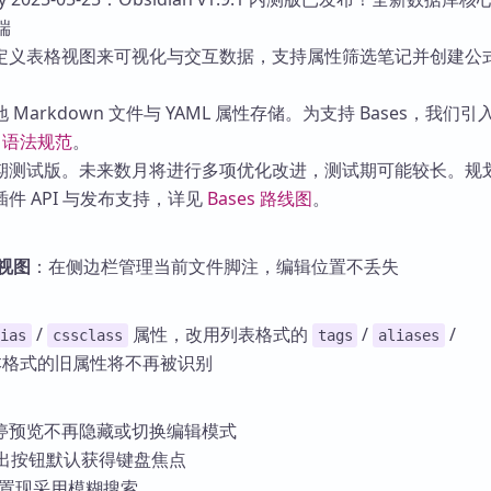
建自定义表格视图来可视化与交互数据，支持属性筛选笔记并创建公
Markdown 文件与 YAML 属性存储。为支持 Bases，我们引
与
语法规范
。
期测试版。未来数月将进行多项优化改进，测试期可能较长。规
件 API 与发布支持，详见
Bases 路线图
。
视图
：在侧边栏管理当前文件脚注，编辑位置不丢失
/
属性，改用列表格式的
/
/
lias
cssclass
tags
aliases
本格式的旧属性将不再被识别
停预览不再隐藏或切换编辑模式
导出按钮默认获得键盘焦点
设置现采用模糊搜索