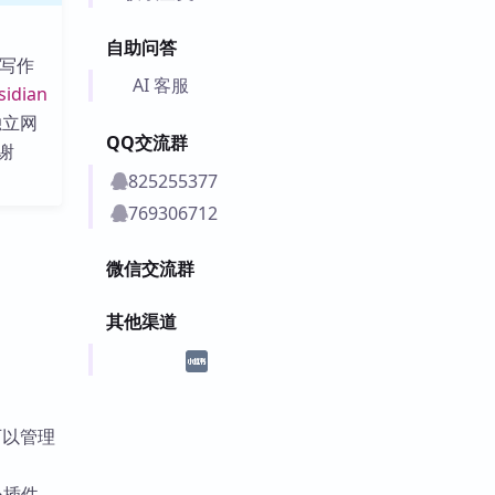
自助问答
间写作
AI 客服
sidian
其独立网
QQ交流群
谢
825255377
769306712
微信交流群
其他渠道
可以管理