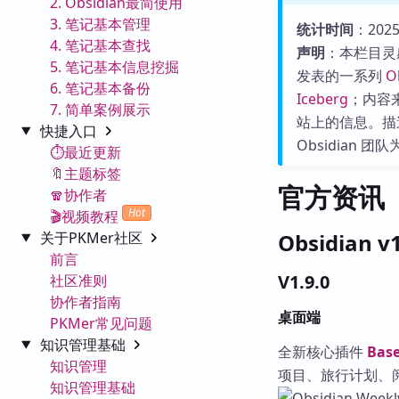
2. Obsidian最简使用
3. 笔记基本管理
统计时间
：2025-
4. 笔记基本查找
声明
：本栏目灵
5. 笔记基本信息挖掘
发表的一系列
O
6. 笔记基本备份
Iceberg
；内容来源
7. 简单案例展示
站上的信息。描
快捷入口
Obsidian
⏱️最近更新
🔖主题标签
官方资讯
🧣协作者
Hot
🎬视频教程
关于PKMer社区
Obsidian 
前言
V1.9.0
社区准则
协作者指南
桌面端
PKMer常见问题
知识管理基础
全新核心插件
Bas
知识管理
项目、旅行计划、
知识管理基础