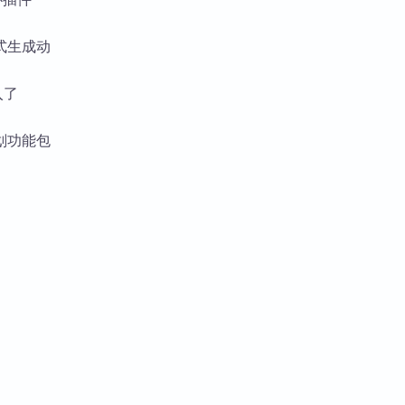
式生成动
入了
划功能包