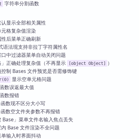
字符串分割函数
t
单默认显示全部相关属性
式单元格复杂值渲染
式属性后菜单正确刷新
/公式语法现支持非拉丁字符属性名
出窗口中过滤器菜单自动关闭问题
表格」正确处理复杂值（不再显示
）
[object Object]
项控制 Bases 文件预览是否需修饰键
显示空单元格问题
r(0)
函数误返最大值
函数报错
函数现不区分大小写
函数空文件夹参数不再报错
建 Base」菜单文件名输入焦点丢失
栏内 Base 文件渲染不全问题
性菜单输入时界面抖动