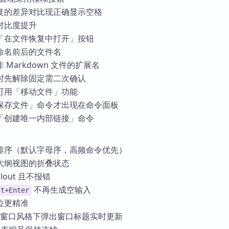
复的差异对比现正确显示空格
对比度提升
「在文件恢复中打开」按钮
命名前后的文件名
Markdown 文件的扩展名
时先解除固定需二次确认
可用「移动文件」功能
保存文件」命令才出现在命令面板
「创建唯一内部链接」命令
排序（默认字母序，高频命令优先）
大纲视图的折叠状态
lout 且不报错
不再生成空输入
ft+Enter
位更精准
框架」窗口风格下弹出窗口标题实时更新