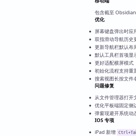
移动端
包含截至 Obsidia
优化
屏幕键盘弹出时应
双指滑动导航历史
更新导航栏默认布
默认工具栏首项显
更好适配横屏模式
初始化流程支持重
搜索视图长按文件
问题修复
从文件管理器打开
优化平板端固定侧
弹窗现避开系统动
IOS 专项
iPad 新增
Ctrl+Ta