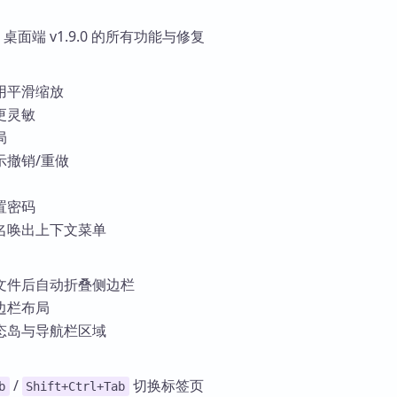
n 桌面端 v1.9.0 的所有功能与修复
用平滑缩放
更灵敏
局
示撤销/重做
置密码
名唤出上下文菜单
文件后自动折叠侧边栏
边栏布局
态岛与导航栏区域
/
切换标签页
b
Shift+Ctrl+Tab