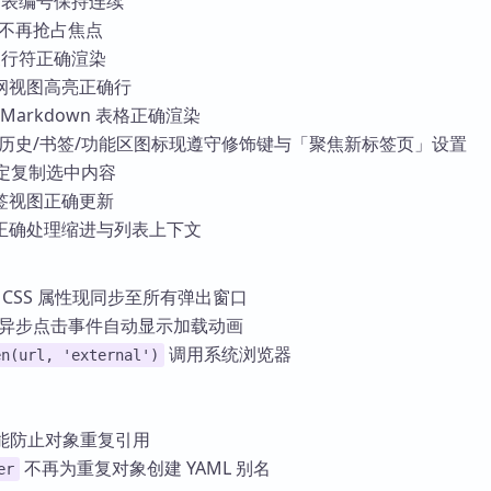
辑时列表编号保持连续
图不再抢占焦点
格换行符正确渲染
纲视图高亮正确行
 Markdown 表格正确渲染
页历史/书签/功能区图标现遵守修饰键与「聚焦新标签页」设置
定复制选中内容
签视图正确更新
正确处理缩进与列表上下文
 CSS 属性现同步至所有弹出窗口
异步点击事件自动显示加载动画
调用系统浏览器
en(url, 'external')
名功能防止对象重复引用
不再为重复对象创建 YAML 别名
er