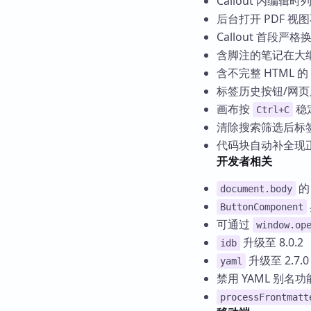
Callout 内编
后台打开 PDF 视
Callout 首段严
含脚注的笔记在大
含不完整 HTML 的
标签历史按钮/网
画布按
稳
Ctrl+C
清除搜索筛选后标
代码块自动补全现
开发者相关
的
document.body
ButtonComponent
可通过
window.op
升级至 8.0.2
idb
升级至 2.7.0
yaml
禁用 YAML 别
processFrontmatt