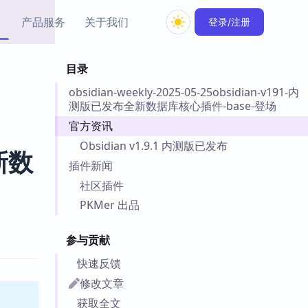
产品服务
关于我们
登录/注册
目录
教程资源
obsidian-weekly-2025-05-25obsidian-v191-内
Simple MindMap
Obsidian 教程
New
测版已发布全新数据库核心插件-base-登场
rkdown 一键成图的
基础用法、插件与外观
sidian 思维导图插件
片段
官方资讯
Obsidian v1.9.1 内测版已发布
新数
ino
Obsidian 主题
插件新闻
Mer 出品的闪念笔记
主题下载与外观美化
社区插件
件
PKMer 出品
Zotero 教程
件集市
Zotero 使用与插件教程
类挂件，丰富笔记页
参与贡献
件
快速反馈
件
修改文章
 卡实例库
telkasten 实践示例
获取全文