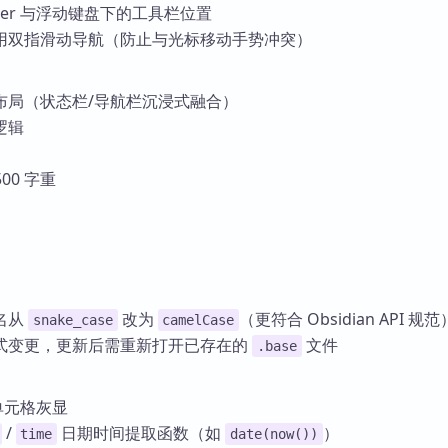
nager 与浮动键盘下的工具栏位置
用双指滑动导航（防止与光标移动手势冲突）
布局（状态栏/导航栏沉浸式融合）
逻辑
500 字重
命名从
改为
（更符合 Obsidian API 规范
snake_case
camelCase
储方式变更，更新后需重新打开已存在的
文件
.base
单元格灰显
/
日期时间提取函数（如
）
time
date(now())