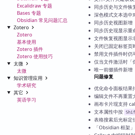
Excalidraw 专题
同步历史与文件恢
Bases 专题
深色模式文本选中
Obsidian 常见问题汇总
同步历史视图新增
Zotero
同步历史现显示重
Zotero
文件恢复视图显示非 
基本使用
关闭已固定标签页
Zotero 插件
禁用文件插件时仍
Zotero 使用技巧
仅当文件激活时「
太微
唯一前缀插件新增
太微
问题修复
知识管理应用
学术研究
优化命令面板结果
其它
编辑文件不再重置
英语学习
画布卡片现支持 cal
文本属性中按
Shi
表格搜索后光标定
「Obsidian 