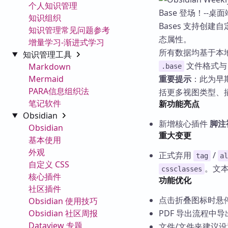
个人知识管理
知识组织
Bases 支持创
知识管理常见问题参考
态属性。
增量学习-渐进式学习
所有数据均基于本地 
知识管理工具
文件格式
Markdown
.base
Mermaid
重要提示
：此为早
PARA信息组织法
括更多视图类型、插
笔记软件
新功能亮点
Obsidian
新增核心插件
脚注
Obsidian
重大变更
基本使用
外观
正式弃用
/
tag
a
自定义 CSS
。文
cssclasses
核心插件
功能优化
社区插件
点击折叠图标时悬
Obsidian 使用技巧
Obsidian 社区周报
PDF 导出流程中
Dataview 专题
文件/文件夹建议