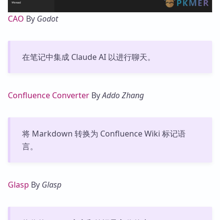
CAO
By
Godot
在笔记中集成 Claude AI 以进行聊天。
Confluence Converter
By
Addo Zhang
将 Markdown 转换为 Confluence Wiki 标记语
言。
Glasp
By
Glasp