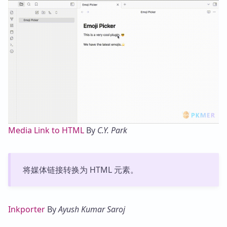
Media Link to HTML
By
C.Y. Park
将媒体链接转换为 HTML 元素。
Inkporter
By
Ayush Kumar Saroj