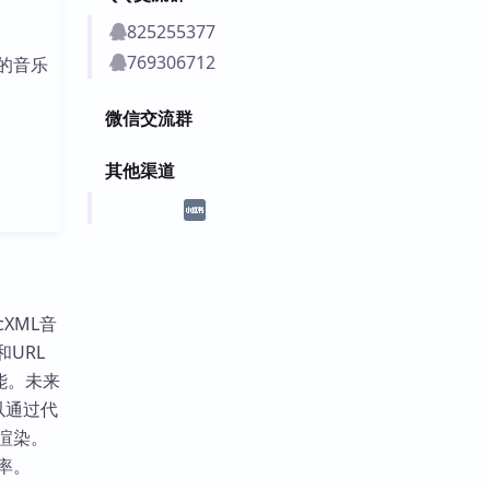
825255377
769306712
）的音乐
微信交流群
其他渠道
icXML音
URL
能。未来
以通过代
行渲染。
率。