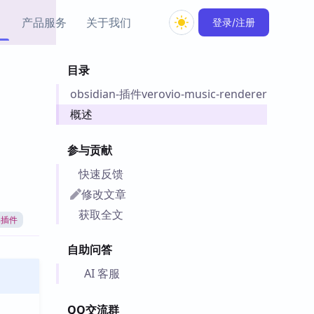
产品服务
关于我们
登录/注册
目录
教程资源
obsidian-插件verovio-music-renderer
Simple MindMap
Obsidian 教程
New
rkdown 一键成图的
基础用法、插件与外观
概述
sidian 思维导图插件
片段
参与贡献
ino
Obsidian 主题
快速反馈
Mer 出品的闪念笔记
主题下载与外观美化
件
修改文章
Zotero 教程
获取全文
an插件
件集市
Zotero 使用与插件教程
类挂件，丰富笔记页
自助问答
件
件
AI 客服
 卡实例库
telkasten 实践示例
QQ交流群