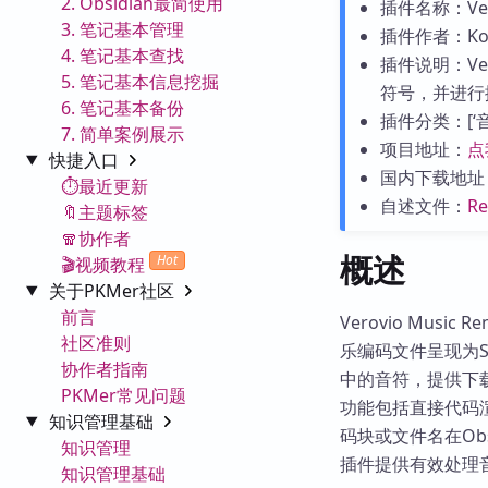
2. Obsidian最简使用
插件名称：Verov
3. 笔记基本管理
插件作者：Korn
4. 笔记基本查找
插件说明：Ve
5. 笔记基本信息挖掘
符号，并进行
6. 笔记基本备份
插件分类：[‘音乐
7. 简单案例展示
项目地址：
点
快捷入口
国内下载地址
⏱️最近更新
自述文件：
R
🔖主题标签
🧣协作者
概述
Hot
🎬视频教程
关于PKMer社区
前言
Verovio Music
社区准则
乐编码文件呈现为S
协作者指南
中的音符，提供下
PKMer常见问题
功能包括直接代码渲
知识管理基础
码块或文件名在Ob
知识管理
插件提供有效处理音
知识管理基础