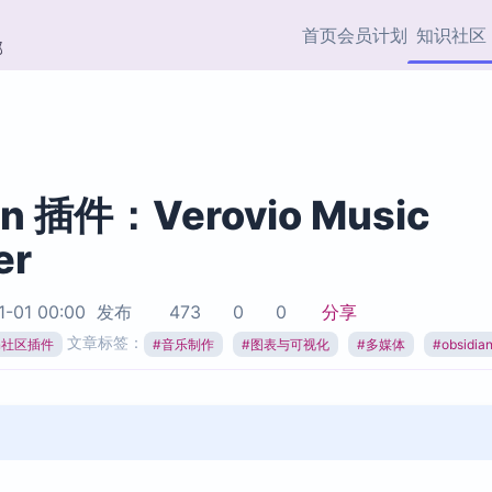
首页
会员计划
知识社区
部
快捷入口
插件与市场
效率产品
社区首页
Obsidian 插件
最近更新
插件市场与国内加速下
Ma
主题标签
载
Ob
an 插件：Verovio Music
协作者
er
视频教程
PKMer Market
Th
加速访问 Obsidian 官方
PK
Top5
热门链接
市场
插
1-01 00:00
发布
473
0
0
分享
Zotero 专题
文章标签：
ian社区插件
#
音乐制作
#
图表与可视化
#
多媒体
#
obsidi
Zotero 插件
挂
Obsidian 专题
Zotero 插件资源与加速
各
Obsidian 核心插
服务
面
Obsidian 社区插
知识管理
ZK
Zet