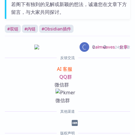
若阁下有独到的见解或新颖的想法，诚邀您在文章下方
留言，与大家共同探讨。
#
双链
#
内链
#
Obsidian插件
0
0
分享
calmwaves
24篇文章
反馈交流
AI 客服
QQ群
微信群
其他渠道
版权声明