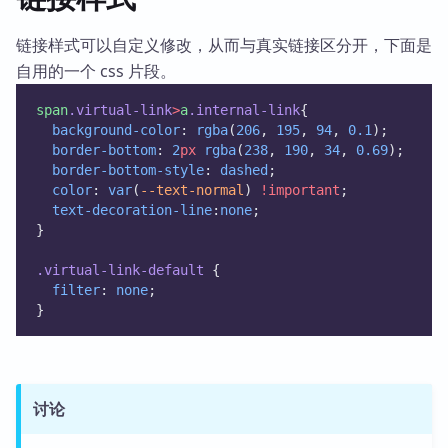
链接样式可以自定义修改，从而与真实链接区分开，下面是
自用的一个 css 片段。
span
.virtual-link
>
a
.internal-link
{
background-color
: 
rgba
(
206
, 
195
, 
94
, 
0.1
);
border-bottom
: 
2
px
rgba
(
238
, 
190
, 
34
, 
0.69
);
border-bottom-style
: 
dashed
;
color
: 
var
(
--text-normal
) 
!important
;
text-decoration-line
:
none
;
}
.virtual-link-default
 {
filter
: 
none
;
}
讨论