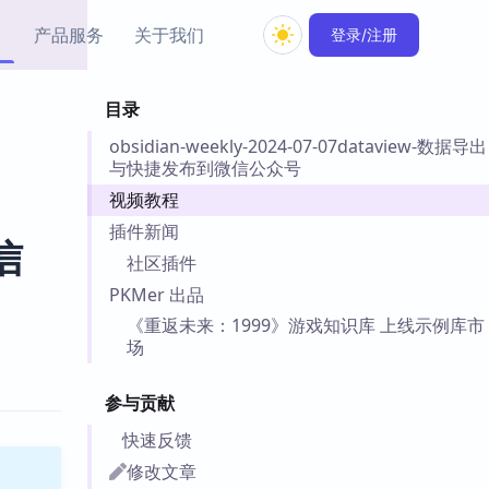
产品服务
关于我们
登录/注册
目录
教程资源
obsidian-weekly-2024-07-07dataview-数据导出
Simple MindMap
Obsidian 教程
New
与快捷发布到微信公众号
rkdown 一键成图的
基础用法、插件与外观
sidian 思维导图插件
片段
视频教程
插件新闻
信
ino
Obsidian 主题
社区插件
Mer 出品的闪念笔记
主题下载与外观美化
PKMer 出品
件
《重返未来：1999》游戏知识库 上线示例库市
Zotero 教程
场
件集市
Zotero 使用与插件教程
类挂件，丰富笔记页
件
参与贡献
件
快速反馈
 卡实例库
修改文章
telkasten 实践示例