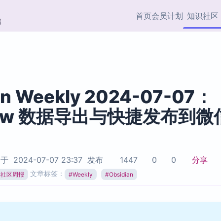
首页
会员计划
知识社区
部
快捷入口
插件与市场
效率产品
社区首页
Obsidian 插件
最近更新
插件市场与国内加速下
Ma
主题标签
载
Ob
an Weekly 2024-07-07：
协作者
view 数据导出与快捷发布到微
视频教程
PKMer Market
Th
加速访问 Obsidian 官方
PK
Top5
热门链接
市场
插
Zotero 专题
Zotero 插件
挂
于
2024-07-07 23:37
发布
1447
0
0
分享
Obsidian 专题
Zotero 插件资源与加速
各
文章标签：
ian社区周报
#
Weekly
#
Obsidian
Obsidian 核心插
服务
面
Obsidian 社区插
知识管理
ZK
Zet