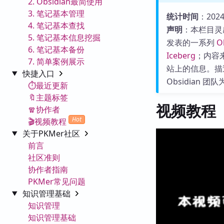
2. Obsidian最简使用
3. 笔记基本管理
统计时间
：2024-
4. 笔记基本查找
声明
：本栏目灵
5. 笔记基本信息挖掘
发表的一系列
O
6. 笔记基本备份
Iceberg
；内容来源
7. 简单案例展示
站上的信息。描
快捷入口
Obsidian
⏱️最近更新
🔖主题标签
视频教程
🧣协作者
Hot
🎬视频教程
关于PKMer社区
前言
社区准则
协作者指南
PKMer常见问题
知识管理基础
知识管理
知识管理基础