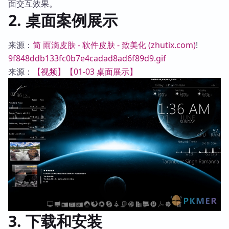
面交互效果。
2. 桌面案例展示
来源：
简 雨滴皮肤 - 软件皮肤 - 致美化 (zhutix.com)
!
9f848ddb133fc0b7e4cadad8ad6f89d9.gif
来源：
【视频】【01-03 桌面展示】
3. 下载和安装